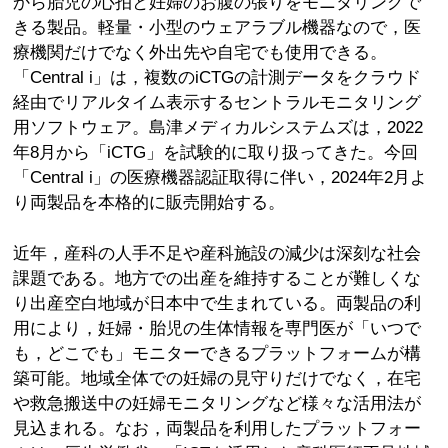
から胎児の心拍と妊婦のお腹の張りをモニタリングで
きる製品。軽量・小型のウェアラブル機器なので，医
療機関だけでなく外出先や自宅でも使用できる。
「Central i」は，複数のiCTGの計測データをクラウド
経由でリアルタイム表示するセントラルモニタリング
用ソフトウェア。島津メディカルシステムズは，2022
年8月から「iCTG」を試験的に取り扱ってきた。今回
「Central i」の医療機器認証取得に伴い，2024年2月よ
り両製品を本格的に販売開始する。
近年，産科の人手不足や産科施設の減少は深刻な社会
課題である。地方での出産を維持することが難しくな
り出産空白地域が日本中で生まれている。両製品の利
用により，妊婦・胎児の生体情報を専門医が「いつで
も，どこでも」モニターできるプラットフォームが構
築可能。地域全体での妊婦の見守りだけでなく，在宅
や救急搬送中の妊婦モニタリングなど様々な活用法が
見込まれる。なお，両製品を利用したプラットフォー