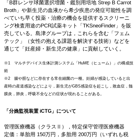
「B群レンサ球菌選択増菌・鑑別用培地 Strep B Carrot
Broth」や新生児の血液から希少疾患の発症可能性を調
べていち早く投薬・治療の機会を提供するスクリーニ
ング検査用途のPCR試薬キット「TKSneoFinder」を販
売している。島津グループは，これらを含む「フェム
テック」（女性の抱える課題を解決する技術）などを
通じて「妊産婦・新生児の健康」に貢献していく。
※1 マルチデバイス生体計測システム「HuME（ヒューム）」の構成技
術
※2 腸や腟などに存在する常在細菌の一種。妊婦が感染していると出
産時の産道感染などにより，新生児がGBS感染症を起こし，敗血症，髄
膜炎，肺炎，呼吸不全などの症状が現れることがある。
「分娩監視装置 iCTG」について
管理医療機器（クラスⅡ），特定保守管理医療機器
定価：単胎用 150万円，多胎用 200万円（いずれも税