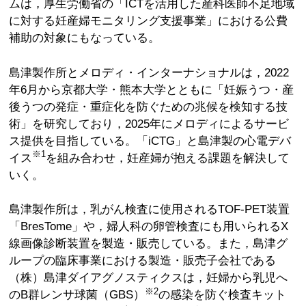
ムは，厚生労働省の「ICTを活用した産科医師不足地域
に対する妊産婦モニタリング支援事業」における公費
補助の対象にもなっている。
島津製作所とメロディ・インターナショナルは，2022
年6月から京都大学・熊本大学とともに「妊娠うつ・産
後うつの発症・重症化を防ぐための兆候を検知する技
術」を研究しており，2025年にメロディによるサービ
ス提供を目指している。「iCTG」と島津製の心電デバ
※1
イス
を組み合わせ，妊産婦が抱える課題を解決して
いく。
島津製作所は，乳がん検査に使用されるTOF-PET装置
「BresTome」や，婦人科の卵管検査にも用いられるX
線画像診断装置を製造・販売している。また，島津グ
ループの臨床事業における製造・販売子会社である
（株）島津ダイアグノスティクスは，妊婦から乳児へ
※2
のB群レンサ球菌（GBS）
の感染を防ぐ検査キット