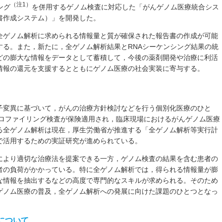
（注1）
ング
を併用するゲノム検査に対応した「がんゲノム医療統合シス
書作成システム）」を開発した。
全ゲノム解析に求められる情報量と質が確保された報告書の作成が可能
する。また，新たに，全ゲノム解析結果とRNAシーケンシング結果の統
どの膨大な情報をデータとして蓄積して，今後の薬剤開発や治療に利活
情報の還元を支援するとともにゲノム医療の社会実装に寄与する。
子変異に基づいて，がんの治療方針検討などを行う個別化医療のひと
プロファイリング検査が保険適用され，臨床現場におけるがんゲノム医療
る全ゲノム解析は現在，厚生労働省が推進する「全ゲノム解析等実行計
で活用するための実証研究が進められている。
により適切な治療法を提案できる一方，ゲノム検査の結果を含む患者の
者の負荷がかかっている。特に全ゲノム解析では，得られる情報量が膨
な情報を抽出するなどの高度で専門的なスキルが求められる。そのため
ゲノム医療の普及，全ゲノム解析への発展に向けた課題のひとつとなっ
について