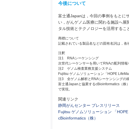
今後について
富士通Japanは，今回の事例をもと
い，がんゲノム医療に関わる施設へ展
タル技術とテクノロジーを活用するこ
商標について
記載されている製品名などの固有名詞は，各
注釈
注1 RNAシーケンシング
次世代シーケンサーを用いてRNAの配列情
注2 ゲノム検査業務支援システム
Fujitsu ゲノムソリューション「HOPE Lif
注3 全ゲノム解析とRNAシーケンシングの
富士通Japanと協業するcBioinforma
で実現。
関連リンク
静岡がんセンター プレスリリース
Fujitsu ゲノムソリューション 「HOPE L
cBioinformatics（株）