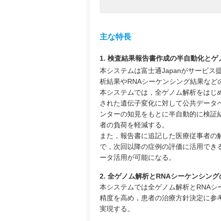
主な特長
1. 検査結果報告書作成の半自動化と
本システムは富士通Japanがサービ
析結果やRNAシーケンシング結果な
本システムでは，全ゲノム解析をはじ
された遺伝子変化に対して公共データ
ンターの知見をもとに半自動的に検証
者の負荷を軽減する。
また，報告書に追記した医療従事者の
で，次回以降の症例の評価に活用でき
ータ活用が可能になる。
2. 全ゲノム解析とRNAシーケンシン
本システムでは全ゲノム解析とRNA
精度を高め，患者の治療方針決定に参
実現する。