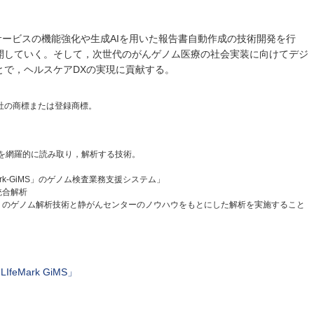
にサービスの機能強化や生成AIを用いた報告書自動作成の技術開発を行
開していく。そして，次世代のがんゲノム医療の社会実装に向けてデジ
とで，ヘルスケアDXの実現に貢献する。
社の商標または登録商標。
報を網羅的に読み取り，解析する技術。
eMark-GiMS」のゲノム検査業務支援システム」
統合解析
tics（株）のゲノム解析技術と静がんセンターのノウハウをもとにした解析を実施すること
IfeMark GiMS」