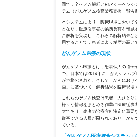
同で，全ゲノム解析とRNAシーケンシ
テム（がんゲノム検査業務支援・報告
本システムにより，臨床現場において
となり，医療従事者の業務負荷を軽減
合解析を実現し，これらの解析結果な
用することで，患者により精度の高い
がんゲノム医療の現状
がんゲノム医療とは，患者個人の遺伝
つ。日本では2019年に，がんゲノム
が本格化された。そして，がんにおけ
画」に基づいて，解析結果を臨床現場
これらのゲノム検査は患者一人ひとり
様々な情報をまとめる作業に医療従事
大であり，患者の治療方針決定に重要
従事できる人員が限られており，がん
ている。
「がんゲノム医療統合システム」