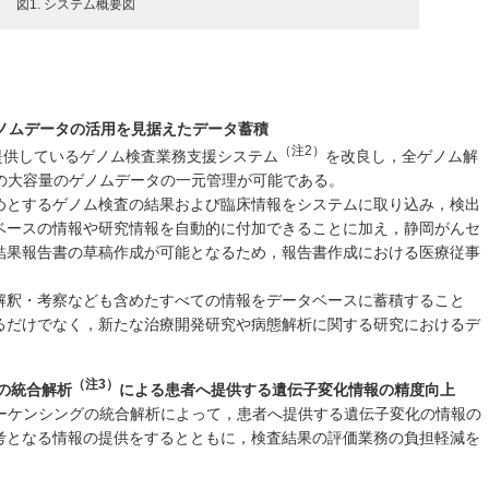
図1. システム概要図
ゲノムデータの活用を見据えたデータ蓄積
（注2）
ス提供しているゲノム検査業務支援システム
を改良し，全ゲノム解
どの大容量のゲノムデータの一元管理が可能である。
めとするゲノム検査の結果および臨床情報をシステムに取り込み，検出
ベースの情報や研究情報を自動的に付加できることに加え，静岡がんセ
結果報告書の草稿作成が可能となるため，報告書作成における医療従事
解釈・考察なども含めたすべての情報をデータベースに蓄積すること
るだけでなく，新たな治療開発研究や病態解析に関する研究におけるデ
（注3）
グの統合解析
による患者へ提供する遺伝子変化情報の精度向上
シーケンシングの統合解析によって，患者へ提供する遺伝子変化の情報の
考となる情報の提供をするとともに，検査結果の評価業務の負担軽減を