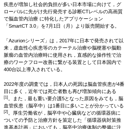
疾患が増加し社会的負担が多い日本市場に向けて，グ
ローバルに先がけ先行発売する診断CTレベルの高画質
で脳血管内治療 に特化したアプリケーション
「SmartCT 3.0」を7月1日（月）より販売開始する。
「Azurionシリーズ」は，2017年に日本で発売されて以
来，虚血性心疾患等のカテーテル治療や脳梗塞や脳動
脈瘤の血管内治療時に使用され，直感的な操作性で治
療のワークフロー改善に繋がる装置として日本国内で
400台以上導入されている。
2022年度の調査では，日本人の死因は脳血管疾患が4番
目に多く，近年では死亡者数も再び増加傾向にある
[1]
。また，最も重い要介護5となった原因をみても，脳
血管疾患（脳卒中）は1番目に多いことが分かっている
[2]
。厚生労働省が，脳卒中や心臓病などの循環器病に
ついての予防と治療方針を策定した「循環器病対策推
進基本計画」においても，脳卒中治療体制の整備に注