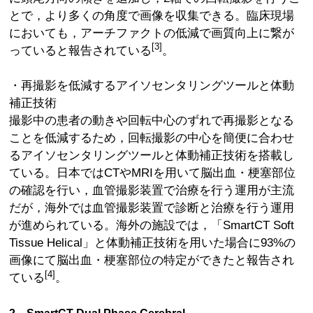
とで，より多くの角度で画像を収集できる。臨床現場
においても，アーチファクトの低減で画質向上に繋が
[3]
っていると報告されている
。
・再撮影を低減するアイソセンタリングツールと体動
補正技術
撮影中の患者の動きや回転中心のずれで再撮影となる
ことを低減するため，回転撮影の中心を簡便に合わせ
るアイソセンタリングツールと体動補正技術を搭載し
ている。日本ではCTやMRIを用いて脳出血・梗塞部位
の確認を行い，血管撮影装置で治療を行う運用が主流
だが，海外では血管撮影装置で診断と治療を行う運用
が進められている。海外の施設では，「SmartCT Soft
Tissue Helical」と体動補正技術を用いた場合に93%の
画像にて脳出血・梗塞部位の特定ができたと報告され
[4]
ている
。