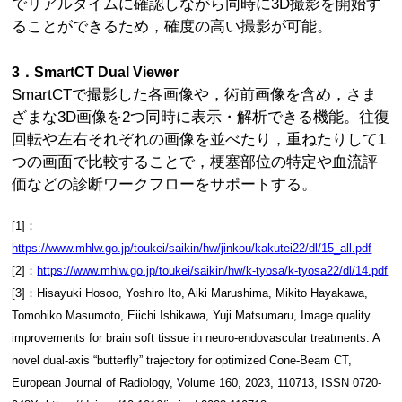
でリアルタイムに確認しながら同時に3D撮影を開始す
ることができるため，確度の高い撮影が可能。
3．SmartCT Dual Viewer
SmartCTで撮影した各画像や，術前画像を含め，さま
ざまな3D画像を2つ同時に表示・解析できる機能。往復
回転や左右それぞれの画像を並べたり，重ねたりして1
つの画面で比較することで，梗塞部位の特定や血流評
価などの診断ワークフローをサポートする。
[1]：
https://www.mhlw.go.jp/toukei/saikin/hw/jinkou/kakutei22/dl/15_all.pdf
[2]：
https://www.mhlw.go.jp/toukei/saikin/hw/k-tyosa/k-tyosa22/dl/14.pdf
[3]：Hisayuki Hosoo, Yoshiro Ito, Aiki Marushima, Mikito Hayakawa,
Tomohiko Masumoto, Eiichi Ishikawa, Yuji Matsumaru, Image quality
improvements for brain soft tissue in neuro-endovascular treatments: A
novel dual-axis “butterfly” trajectory for optimized Cone-Beam CT,
European Journal of Radiology, Volume 160, 2023, 110713, ISSN 0720-