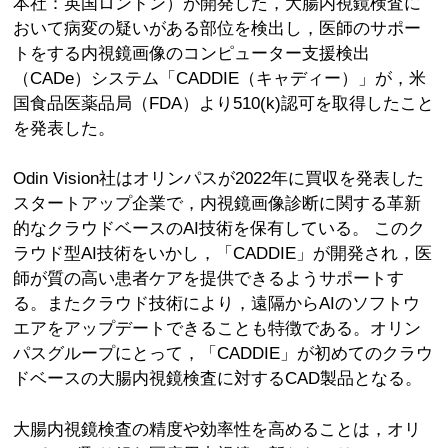
本社：英国ロンドン）が開発した，大腸内視鏡検査に
おいて病変の疑いがある部位を検出し，医師のサポー
トをする内視鏡画像のコンピューター支援検出
（CADe）システム「CADDIE（キャディー）」が，米
国食品医薬品局（FDA）より510(k)認可を取得したこと
を発表した。
Odin Vision社はオリンパスが2022年に買収を発表した
スタートアップ企業で，内視鏡画像診断に関する革新
的なクラウドベースのAI技術を保有している。 このク
ラウド型AI技術をいかし，「CADDIE」が開発され，医
師が質の高い患者ケアを提供できるようサポートす
る。またクラウド技術により，遠隔からAIのソフトウ
エアをアップデートできることも特徴である。オリン
パスグループにとって，「CADDIE」が初めてのクラウ
ドベースの大腸内視鏡検査に対するCAD製品となる。
大腸内視鏡検査の精度や効率性を高めることは，オリ