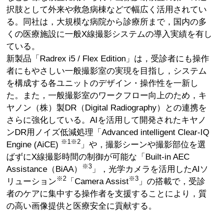
択肢として外来や救急病棟などで幅広く活用されてい
る。同社は，大規模な病院から診療所まで，国内の多
くの医療施設に一般X線撮影システムの導入実績を有し
ている。
新製品「Radrex i5 / Flex Edition」は，受診者にも操作
者にもやさしい一般撮影室の実現を目指し，システム
を構成する各ユニットのデザイン・操作性を一新し
た。また，一般撮影室のワークフロー向上のため，キ
ヤノン（株）製DR（Digital Radiography）との連携を
さらに強化している。AIを活用して開発されたキヤノ
ンDR用ノイズ低減処理「Advanced intelligent Clear-IQ
※1※2
Engine (AiCE)
」や，撮影シーンや撮影部位を選
ばずにX線撮影時間の制御が可能な「Built-in AEC
※3
Assistance（BiAA）
」，光学カメラを活用したAIソ
※2
※3
リューション
「Camera Assist
」の搭載で，受診
者のケアに集中する操作者を支援することにより，質
の高い画像提供と医療安全に貢献する。