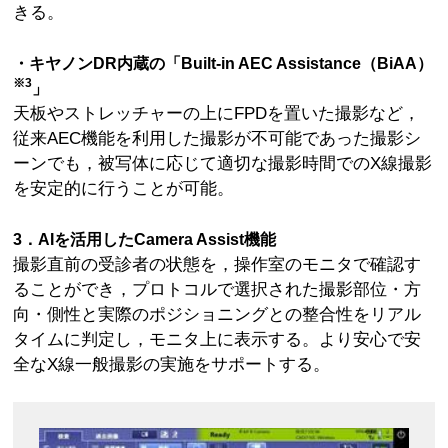
きる。
・キヤノンDR内蔵の「Built-in AEC Assistance（BiAA）
※3
」
天板やストレッチャーの上にFPDを置いた撮影など，
従来AEC機能を利用した撮影が不可能であった撮影シ
ーンでも，被写体に応じて適切な撮影時間でのX線撮影
を安定的に行うことが可能。
3．AIを活用したCamera Assist機能
撮影直前の受診者の状態を，操作室のモニタで確認す
ることができ，プロトコルで選択された撮影部位・方
向・側性と実際のポジショニングとの整合性をリアル
タイムに判定し，モニタ上に表示する。より安心で安
全なX線一般撮影の実施をサポートする。