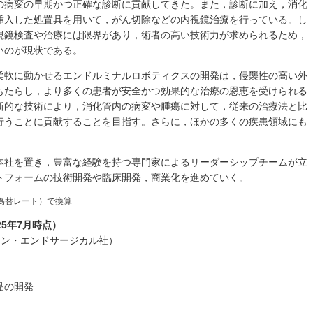
の病変の早期かつ正確な診断に貢献してきた。また，診断に加え，消化
挿入した処置具を用いて，がん切除などの内視鏡治療を行っている。し
視鏡検査や治療には限界があり，術者の高い技術力が求められるため，
いのが現状である。
柔軟に動かせるエンドルミナルロボティクスの開発は，侵襲性の高い外
もたらし，より多くの患者が安全かつ効果的な治療の恩恵を受けられる
新的な技術により，消化管内の病変や腫瘍に対して，従来の治療法と比
行うことに貢献することを目指す。さらに，ほかの多くの疾患領域にも
本社を置き，豊富な経験を持つ専門家によるリーダーシップチームが立
トフォームの技術開発や臨床開発，商業化を進めていく。
点の為替レート）で換算
5年7月時点）
c. (スワン・エンドサージカル社）
品の開発