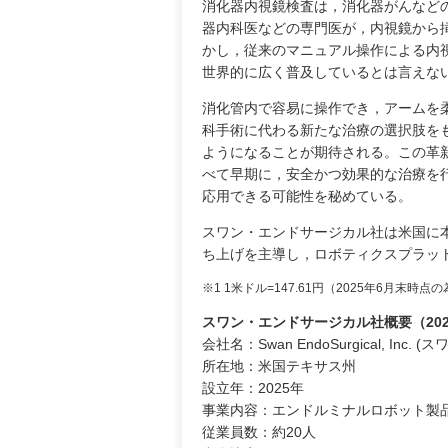
消化器内視鏡検査は，消化器がんなど
器内科医などの専門医が，内視鏡から
かし，従来のマニュアル操作による内
世界的に広く普及しているとは言えな
消化管内で容易に操作でき，アームを
科手術に代わる新たな治療の選択肢を
ようになることが期待される。この革
べて早期に，安全かつ効果的な治療を
応用できる可能性を秘めている。
スワン・エンドサージカル社は米国に
ち上げを主導し，ロボティクスプラッ
※1 1米ドル=147.61円（2025年6月末時
スワン・エンドサージカル社概要（202
会社名：Swan EndoSurgical, In
所在地：米国テキサス州
設立年：2025年
事業内容：エンドルミナルロボット製
従業員数：約20人