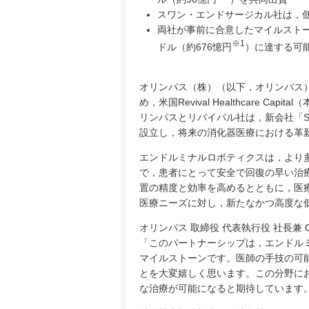
スワン・エンドサージカル社は，
両社が事前に合意したマイルストー
※1
ドル（約676憶円
）に達する可
オリンパス（株）（以下，オリンパス）
め，米国Revival Healthcare
リンパスとリバイバル社は，新会社「Swa
設立し，将来の消化器医療における革
エンドルミナルロボティクスは，より
で，患者にとって安全で回復の早い治
置の精度と効率を高めるとともに，医
医療ニーズに対し，新たなかつ高度な
オリンパス 取締役 代表執行役 社長兼
「このパートナーシップは，エンドル
マイルストーンです。医師の手技の可
とを大変嬉しく思います。この分野に
な治療が可能になると期待しています