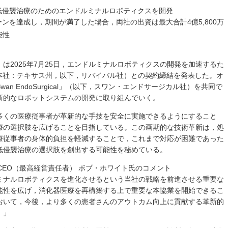
低侵襲治療のためのエンドルミナルロボティクスを開発
ンを達成し，期間が満了した場合，両社の出資は最大合計4億5,800万
能性
は2025年7月25日，エンドルミナルロボティクスの開発を加速するた
 Capital（本社：テキサス州，以下，リバイバル社）との契約締結を発表した。オ
n EndoSurgical」（以下，スワン・エンドサージカル社）を共同で
新的なロボットシステムの開発に取り組んでいく。
多くの医療従事者が革新的な手技を安全に実施できるようにすること
療の選択肢を広げることを目指している。この画期的な技術革新は，処
療従事者の身体的負担を軽減することで，これまで対応が困難であった
低侵襲治療の選択肢を創出する可能性を秘めている。
 CEO（最高経営責任者） ボブ・ホワイト氏のコメント
ミナルロボティクスを進化させるという当社の戦略を前進させる重要な
能性を広げ，消化器医療を再構築する上で重要な本協業を開始できるこ
おいて，今後，より多くの患者さんのアウトカム向上に貢献する革新的
。」