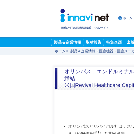
ホーム
製品＆企業情報
取材報告
特集企画
出
ホーム
>
製品＆企業情報（医療機器・医療メー
オリンパス，エンドルミナ
締結
米国Revival Healthcare C
オリンパスとリバイバル社は，スワ
※1
ル（約96憶円
）を共同出資