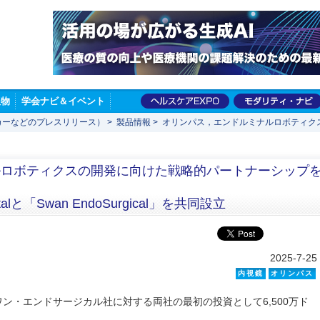
版物
学会ナビ＆イベント
カーなどのプレスリリース）
>
製品情報
>
オリンパス，エンドルミナルロボティク
ルロボティクスの開発に向けた戦略的パートナーシップ
apitalと「Swan EndoSurgical」を共同設立
2025-7-25
内視鏡
オリンパス
ン・エンドサージカル社に対する両社の最初の投資として6,500万ド