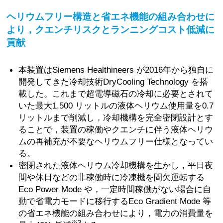
ヘリウムフリー構造と省エネ機能の組み合わせに
より，クエンチリスクとランニングコスト低減に
貢献
本装置はSiemens Healthineers が2016年から独自に
開発してきた冷却技術DryCooling Technology を搭
載した。これまで超電導磁石の冷却に必要とされて
いた最大1,500 リットルの液体ヘリウム使用量を0.7
リットルまで削減し，冷却機構を完全密閉設計とす
ることで，装置の稼働やクエンチに伴う液体ヘリウ
ムの再補充が不要なヘリウムフリー仕様となってい
る。
密閉された液体ヘリウム冷却機構を生かし，平日夜
間や休日などの非稼働時に冷凍機を間欠運転する
Eco Power Mode や，一定時間稼働がない場合に自
動で省電力モードに移行するEco Gradient Mode 等
の省エネ機能の組み合わせにより，電力の消費量を
※3