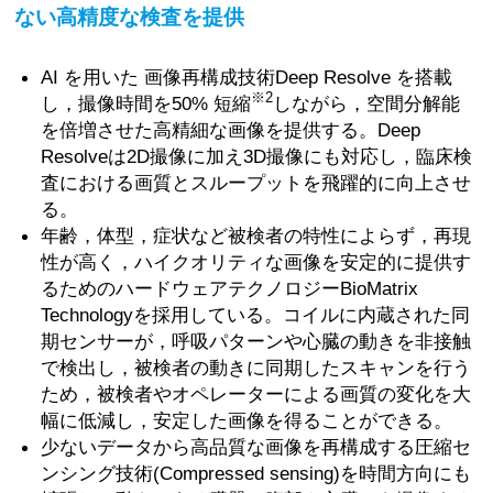
ない高精度な検査を提供
AI を用いた 画像再構成技術Deep Resolve を搭載
※2
し，撮像時間を50% 短縮
しながら，空間分解能
を倍増させた高精細な画像を提供する。Deep
Resolveは2D撮像に加え3D撮像にも対応し，臨床検
査における画質とスループットを飛躍的に向上させ
る。
年齢，体型，症状など被検者の特性によらず，再現
性が高く，ハイクオリティな画像を安定的に提供す
るためのハードウェアテクノロジーBioMatrix
Technologyを採用している。コイルに内蔵された同
期センサーが，呼吸パターンや心臓の動きを非接触
で検出し，被検者の動きに同期したスキャンを行う
ため，被検者やオペレーターによる画質の変化を大
幅に低減し，安定した画像を得ることができる。
少ないデータから高品質な画像を再構成する圧縮セ
ンシング技術(Compressed sensing)を時間方向にも