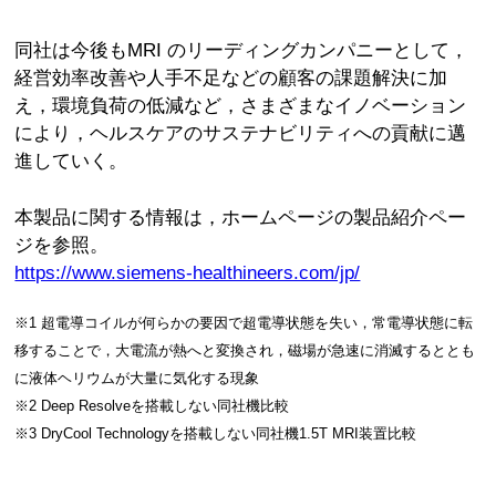
同社は今後もMRI のリーディングカンパニーとして，
経営効率改善や人手不足などの顧客の課題解決に加
え，環境負荷の低減など，さまざまなイノベーション
により，ヘルスケアのサステナビリティへの貢献に邁
進していく。
本製品に関する情報は，ホームページの製品紹介ペー
ジを参照。
https://www.siemens-healthineers.com/jp/
※1 超電導コイルが何らかの要因で超電導状態を失い，常電導状態に転
移することで，大電流が熱へと変換され，磁場が急速に消滅するととも
に液体ヘリウムが大量に気化する現象
※2 Deep Resolveを搭載しない同社機比較
※3 DryCool Technologyを搭載しない同社機1.5T MRI装置比較