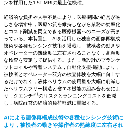
ンを採用した1.5T MRIの最上位機種。
経済的な負担や人手不足により，医療機関の経営が厳
しさを増す中，医療の質を維持しながら業務の効率化
とコスト削減を両立できる医療機器へのニーズが高ま
っている。本装置は，AIを活用した独自の画像再構成
技術や各種センシング技術を搭載し，被検者の動きや
オペレーターの熟練度に左右されることなく，高精度
な検査を安定して提供する。また，新設計のブランケ
ットコイルや音響システム，自動化支援機能により，
被検者とオペレーター双方の検査体験を大幅に向上す
るだけでなく，液体ヘリウムの使用量を大幅に削減し
たヘリウムフリー構造と省エネ機能の組み合わせによ
※1
り，クエンチ
のリスクとランニングコストを低減
し，病院経営の経済的負荷軽減に貢献する。
AIによる画像再構成技術や各種センシング技術に
より，被検者の動きや操作者の熟練度に左右され