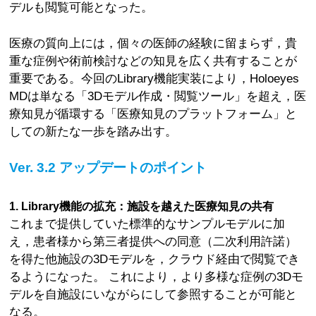
デルも閲覧可能となった。
医療の質向上には，個々の医師の経験に留まらず，貴
重な症例や術前検討などの知見を広く共有することが
重要である。今回のLibrary機能実装により，Holoeyes
MDは単なる「3Dモデル作成・閲覧ツール」を超え，医
療知見が循環する「医療知見のプラットフォーム」と
しての新たな一歩を踏み出す。
Ver. 3.2 アップデートのポイント
1. Library機能の拡充：施設を越えた医療知見の共有
これまで提供していた標準的なサンプルモデルに加
え，患者様から第三者提供への同意（二次利用許諾）
を得た他施設の3Dモデルを，クラウド経由で閲覧でき
るようになった。 これにより，より多様な症例の3Dモ
デルを自施設にいながらにして参照することが可能と
なる。