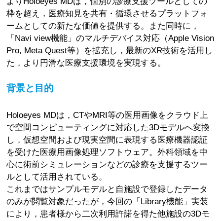
よりHoloeyes MDは，個別の診療支援ツールとしての
枠を超え，医療知見を共有・循環させるプラットフォ
ームとしての新たな価値を提供する。また同時に，
「Navi view機能」のマルチデバイス対応（Apple Vision
Pro, Meta Quest等）を拡充し，最新のXR技術を活用し
た，より円滑な医療支援環境を実現する。
背景と目的
Holoeyes MDは，CTやMRI等の医用画像をクラウド上
で空間コンピューティングに対応した3Dモデルへ変換
し，仮想空間および現実空間に表現する医療機器認証
を受けた医療用画像処理ソフトウェア。外科領域を中
心に術前シミュレーションなどの診療を支援するツー
ルとして活用されている。
これまではサンプルモデルと自施設で登録したデータ
のみが閲覧対象だったが，今回の「Library機能」実装
により，患者様から二次利用許諾を得た他施設の3Dモ