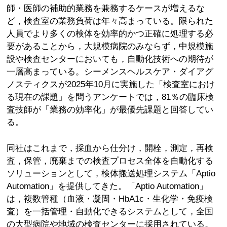
師・医師の補助的業務を兼務するケースが増えるな
ど，検査室の業務負荷は年々高まっている。限られた
人員でより多くの検体を効率的かつ正確に処理する必
要があることから，大規模病院のみならず，中規模施
設や検査センターにおいても，自動化技術への期待が
一層高まっている。シーメンスヘルスケア・ダイアグ
ノスティクスが2025年10月に実施した「検査室におけ
る現在の課題」を問うアンケートでは，81％の臨床検
査技師が「業務の効率化」が最優先課題と回答してい
る。
同社はこれまで，採血から仕分け，開栓，測定，再検
査，保管，廃棄までの検査プロセス全体を自動化する
ソリューションとして，検体搬送処理システム「Aptio
Automation」を提供してきた。「Aptio Automation」
は，複数管種（血液・凝固・HbA1c・生化学・免疫検
査）を一括管理・自動化できるシステムとして，全国
の大型病院や地域の検査センターに採用されている。