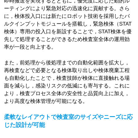
即時搬送を実現するとともに，優先度に応じた動的ル
ーティングにより緊急対応の迅速化に貢献する。さら
に，検体投入口には新たにロボット技術を採用したバ
ルクインプットモジュールを搭載し，緊急検体（STAT
検体）専用の投入口を新設することで，STAT検体を優
先して処理することができるため検査室全体の運用効
率が一段と向上する。
また，前処理から後処理までの自動化範囲を拡大し，
再検査などで必要となる検体取り出しや検体廃棄工程
も自動化したことで，検査技師が検体に直接触れる場
面を減らし，感染リスクの低減にも寄与する。これに
より，検査プロセス全体の安全性と品質向上に加え，
より高度な検体管理が可能になる。
柔軟なレイアウトで検査室のサイズやニーズに応
じた設計が可能