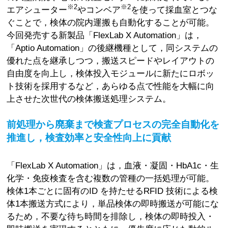
※2
※2
エアシューター
やコンベア
を使って採血室とつな
ぐことで，検体の院内運搬も自動化することが可能。
今回発売する新製品「FlexLab X Automation」は，
「Aptio Automation」の後継機種として，同システムの
優れた点を継承しつつ，搬送スピードやレイアウトの
自由度を向上し，検体投入モジュールに新たにロボッ
ト技術を採用するなど，あらゆる点で性能を大幅に向
上させた次世代の検体搬送処理システム。
前処理から廃棄まで検査プロセスの完全自動化を
推進し，検査効率と安全性向上に貢献
「FlexLab X Automation」は，血液・凝固・HbA1c・生
化学・免疫検査を含む複数の管種の一括処理が可能。
検体1本ごとに固有のID を持たせるRFID 技術による検
体1本搬送方式により，単品検体の即時搬送が可能にな
るため，不要な待ち時間を排除し，検体の即時投入・