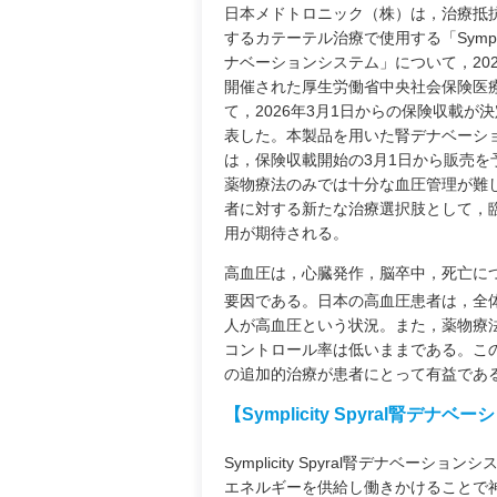
日本メドトロニック（株）は，治療抵
するカテーテル治療で使用する「Symplicit
ナベーションシステム」について，202
開催された厚生労働省中央社会保険医
て，2026年3月1日からの保険収載が
表した。本製品を用いた腎デナベーショ
は，保険収載開始の3月1日から販売を
薬物療法のみでは十分な血圧管理が難
者に対する新たな治療選択肢として，
用が期待される。
高血圧は，心臓発作，脳卒中，死亡に
要因である。日本の高血圧患者は，全体
人が高血圧という状況。また，薬物療
コントロール率は低いままである。こ
の追加的治療が患者にとって有益であ
【Symplicity Spyral腎デ
Symplicity Spyral腎デナ
エネルギーを供給し働きかけることで