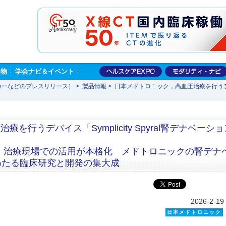
版物
学会ナビ＆イベント
カーなどのプレスリリース）
>
製品情報
>
日本メドトロニック，高血圧治療を行うデバイス
行うデバイス「Symplicity Spyral腎デナベーショ
開始，治療現場での活用が本格化 メドトロニックの腎デナ
わたる臨床研究と開発の集大成
2026-2-19
日本メドトロニック