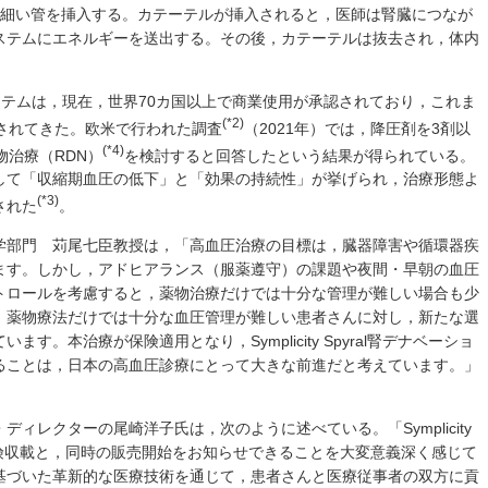
の細い管を挿入する。カテーテルが挿入されると，医師は腎臓につなが
ステムにエネルギーを送出する。その後，カテーテルは抜去され，体内
ーションシステムは，現在，世界70カ国以上で商業使用が承認されており，これま
(*2)
供されてきた。欧米で行われた調査
（2021年）では，降圧剤を3剤以
(*4)
物治療（RDN）
を検討すると回答したという結果が得られている。
して「収縮期血圧の低下」と「効果の持続性」が挙げられ，治療形態よ
(*3)
された
。
学部門 苅尾七臣教授は，「高血圧治療の目標は，臓器障害や循環器疾
ます。しかし，アドヒアランス（服薬遵守）の課題や夜間・早朝の血圧
トロールを考慮すると，薬物治療だけでは十分な管理が難しい場合も少
，薬物療法だけでは十分な血圧管理が難しい患者さんに対し，新たな選
す。本治療が保険適用となり，Symplicity Spyral腎デナベーショ
ることは，日本の高血圧診療にとって大きな前進だと考えています。」
ィレクターの尾崎洋子氏は，次のように述べている。「Symplicity
の保険収載と，同時の販売開始をお知らせできることを大変意義深く感じて
基づいた革新的な医療技術を通じて，患者さんと医療従事者の双方に貢