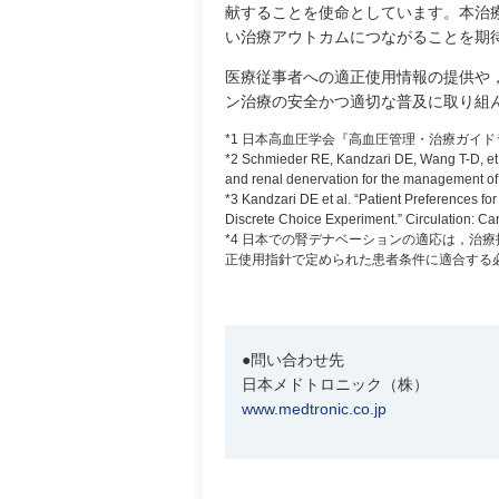
献することを使命としています。本治
い治療アウトカムにつながることを期
医療従事者への適正使用情報の提供や
ン治療の安全かつ適切な普及に取り組
*1 日本高血圧学会『高血圧管理・治療ガイドラ
*2 Schmieder RE, Kandzari DE, Wang T-D, et a
and renal denervation for the management of
*3 Kandzari DE et al. “Patient Preferences f
Discrete Choice Experiment.” Circulation: C
*4 日本での腎デナベーションの適応は，治
正使用指針で定められた患者条件に適合する
●問い合わせ先
日本メドトロニック（株）
www.medtronic.co.jp