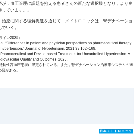
療が，血圧管理に課題を抱える患者さんの新たな選択肢となり，より良
待しています。」
，治療に関する理解促進を通じて，メドトロニックは，腎デナベーショ
んでいく。
イン2025』
l. “Differences in patient and physician perspectives on pharmaceutical therapy
 hypertension.” Journal of Hypertension, 2021;39:162–168.
or Pharmaceutical and Device-based Treatments for Uncontrolled Hypertension: A
ardiovascular Quality and Outcomes, 2023.
療抵抗性高血圧患者に限定されている。また，腎デナベーション治療用システムの適
必要がある。
日本メドトロニック