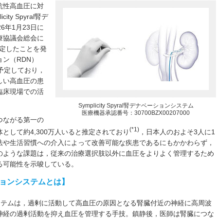
抗性高血圧に対
y Spyral腎デ
6年1月23日に
療協議会総会に
決定したことを発
ン（RDN）
予定しており，
しい高血圧の患
臨床現場での活
Symplicity Spyral腎デナベーションシステム
医療機器承認番号：30700BZX00207000
つながる第一の
(*1)
として約4,300万人いると推定されており
，日本人のおよそ3人に1
法や生活習慣への介入によって改善可能な疾患であるにもかかわらず，
のような課題は，従来の治療選択肢以外に血圧をよりよく管理するため
る可能性を示唆している。
ナベーションシステムとは】
ベーションシステムは，過剰に活動して高血圧の原因となる腎臓付近の神経に高周波
神経の過剰活動を抑え血圧を管理する手技。鎮静後，医師は腎臓につな