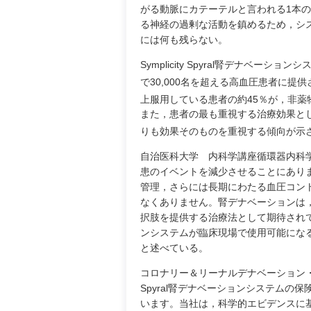
がる動脈にカテーテルと言われる1本
る神経の過剰な活動を鎮めるため，シ
には何も残らない。
Symplicity Spyral腎デナベ
で30,000名を超える高血圧患者に提
上服用している患者の約45％が，非薬
また，患者の最も重視する治療効果と
りも効果そのものを重視する傾向が示
自治医科大学 内科学講座循環器内科
患のイベントを減少させることにあり
管理，さらには長期にわたる血圧コン
なくありません。腎デナベーションは
択肢を提供する治療法として期待されていま
ンシステムが臨床現場で使用可能にな
と述べている。
コロナリー＆リーナルデナベーション・デ
Spyral腎デナベーションシステム
います。当社は，科学的エビデンスに