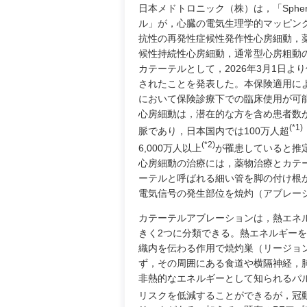
日本メドトロニック（株）は，「Spher
ル」が，心臓の電気生理学的マッピン
抗性の再発性症候性発作性心房細動，
候性持続性心房細動，通常型心房粗動
カテーテルとして，2026年3月1日よ
されたことを発表した。本保険適用に
において保険診療下での臨床使用が可
心房細動は，潜在的な方を含め患者数
(*1)
脈であり，日本国内では100万人超
(*2)
6,000万人以上
が罹患していると推
心房細動の治療には，薬物治療とカテ
ーテルと呼ばれる細い管を脚の付け根
電気信号の発生部位を焼灼（アブレー
カテーテルアブレーションは，熱エネ
きく2つに分類できる。熱エネルギー
織内を伝わる作用で焼灼巣（リージョ
ず，その周囲にある食道や横隔神経，
非熱的なエネルギーとして知られるパ
リスクを低減することができるが，冠