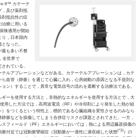
e-9™ カテーテ
グ，及び薬剤抵
薬剤抵抗性の症
の治療に用いる
り保険適用が開始
より，日本国内
能となった。
が最も多い不整
，全世界で
定されている。
ーテルアブレーションなどがある。カテーテルアブレーションは，カテ
から血管（静脈）を通じて心臓に入れ，心房細動の原因となる不規則な
ション）することで，異常な電気信号の流れを遮断する治療法である。
ルギーを使用する方法と，非熱的なエネルギーを使用する方法とで，大
を使用した方法では，高周波電流（RF）や冷却剤により発生した熱が組
ン）をつくるという特性上，標的である心臓組織を変性させるのみなら
肺静脈などを損傷してしまう合併症リスクが課題とされてきた。一方，
ルスフィールド（PF）エネルギーにおいては，熱による周辺臓器損傷の
(*3)
動脈付近では冠動脈攣縮症（冠動脈が一過性に過収縮した状態
）の