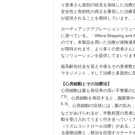
り患者さん個別の状況を加味した治療
安全性と有効性の両立を重視した治療
が提供されることを期待しています。
カーディアックアブレーションソリュ
に述べている。「Affera Mapping
のです。本製品を用いた治療が保険適
が期待されます。より多くの患者さん
なソリューションを提供してまいりま
超高齢化社会を迎え今後もその患者数
マネジメント，そして治療と多面的に
【心房細動とその治療法】
心房細動は最も発症率の高い不整脈のひ
(*3)
。心房細動を発症すると，脳梗塞や
8, 9)
。心房細動の症状には，脈の乱れ
などがあげられるが，半数程度の患者
動を受け入れてうまく付き合っていく
（リズムコントロール治療）がある。
る薬物治療と，根治を目指すカテーテ