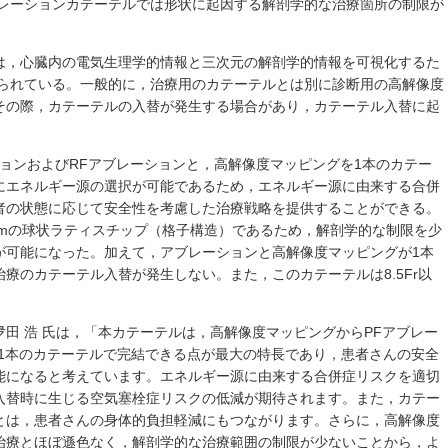
ブレーションカテーテルでは形状に起因する解剖学的な治療箇所の制限が
は，心臓内の電気生理学的情報と三次元の解剖学的情報を可視化するた
いられている。一般的に，治療用のカテーテルとは別に診断用の高解像度
その際，カテーテルの入替が発生する場合があり，カテーテル入替に起
レーションおよびRFアブレーションと，高解像度マッピングを1本のカテー
にエネルギー源の選択が可能であるため，エネルギー源に由来する合併
者の状態に応じて安全性を考慮した治療戦略を提供することができる。
mmの球状ラティスチップ（格子構造）であるため，解剖学的な制限を少
が可能になった。加えて，アブレーションと高解像度マッピングが1本
療のカテーテル入替が発生しない。また，このカテーテルは8.5Fr以
田 浩 氏は，「本カテーテルは，高解像度マッピングからPFアブレー
を1本のカテーテルで完結できる点が最大の特長であり，患者さんの安全
能になると考えています。エネルギー源に由来する合併症リスクを適切
入替時に生じる空気塞栓症リスクの低減が期待されます。また，カテー
とは，患者さんの身体的負担軽減にもつながります。さらに，高解像度
治療とほぼ遜色なく，解剖学的な治療範囲の制限が少ないことから，よ