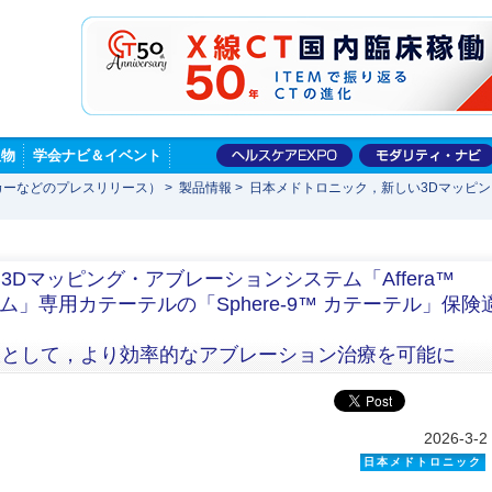
版物
学会ナビ＆イベント
カーなどのプレスリリース）
>
製品情報
>
日本メドトロニック，新しい3Dマッピング・
Dマッピング・アブレーションシステム「Affera™
on システム」専用カテーテルの「Sphere-9™ カテーテル」保険
肢として，より効率的なアブレーション治療を可能に
2026-3-2
日本メドトロニック