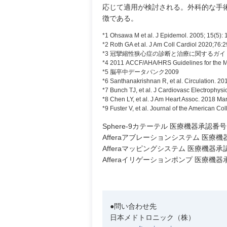
応じて適用が検討される。外科的な手
徴である。
*1 Ohsawa M et al. J Epidemol. 2005; 15(5): 
*2 Roth GA et al. J Am Coll Cardiol 2020;76:
*3 冠攣縮性狭心症の診断と治療に関するガイ
*4 2011 ACCF/AHA/HRS Guidelines for the Man
*5 脳卒中データバンク2009
*6 Santhanakrishnan R, et al. Circulation. 2
*7 Bunch TJ, et al. J Cardiovasc Electrophysi
*8 Chen LY, et al. J Am Heart Assoc. 2018 Ma
*9 Fuster V, et al. Journal of the American Co
Sphere-9カテーテル 医療機器承認番号:30
Afferaアブレーションシステム 医療機器承
Afferaマッピングシステム 医療機器承認番号
Afferaイリゲーションポンプ 医療機器承認番
●問い合わせ先
日本メドトロニック（株）