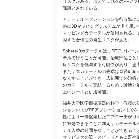
リスクがある。加えて，既存のPFア
課題とされている。
カテーテルアブレーションを行う際に
めに3Dマッピングシステムが多く用
マッピングカテーテルが使用される。
因する合併症の発生リスクがある。
Sphere-9カテーテルは，PFアブ
テルで行うことが可能。治療部位ごと
症リスクを低減する可能性があり，患
また，本カテーテルの先端は直径9.3
なくすることができ，広範囲での治療
のカテーテルで完結するため，診断と治
上のシースと併用可能。
福井大学医学部循環器内科学 教授の夛
ションおよびRFアブレーションまで
性により一層配慮したアプローチが可
に対処できることに加え，カテーテル
テル入替の時間を省くことができるこ
マッピングの質・スピードともに既存