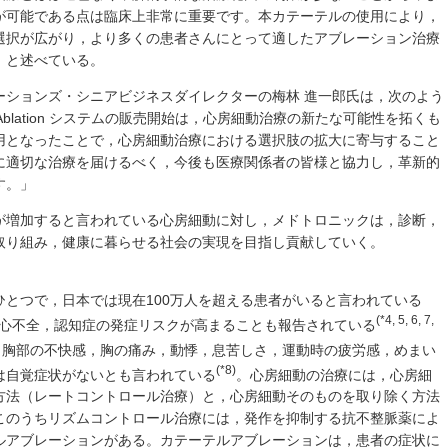
が可能である点は臨床上非常に重要です。本カテーテルの使用により，
選択が広がり，より多くの患者さんにとって適したアブレーション治療
」と述べている。
ーションズ・シニアビジネスダイレクターの梅林 進一郎氏は，次のよう
 and Ablation システムの販売開始は，心房細動治療の新たな可能性を拓くも
用となったことで，心房細動治療における選択肢の拡大に寄与すること
に適切な治療を届けるべく，今後も医療関係者の皆様と協力し，革新的
す。」
が増加すると言われている心房細動に対し，メドトロニックは，診断，
取り組み，健康に暮らせる社会の実現を目指し貢献していく。
とつで，日本では現在100万人を超える患者がいると言われている
(*4, 5, 6, 7,
心不全，認知症の発症リスクが高まることも報告されている
，胸部の不快感，胸の痛み，動悸，息苦しさ，運動時の疲労感，めまい
(*8)
は自覚症状がないとも言われている
。心房細動の治療には，心房細
方法（レートコントロール治療）と，心房細動そのものを取り除く方法
このうちリズムコントロール治療には，発作を抑制する抗不整脈薬によ
ルアブレーションがある。カテーテルアブレーションは，患者の症状に