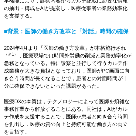
本機能により，診察内容からカルテ記載に必要な情報
の抽出・構成をAIが提案し，医療従事者の業務効率化
を支援する。
■背景：医師の働き方改革と「対話」時間の確保
2024年4月より「医師の働き方改革」が本格施行され
（※1）
，医療現場では時間外労働の削減と業務効率化が
急務となっている。特に診察と並行して行うカルテ作
成業務が大きな負担となっており，医師がPC画面に向
き合う時間が長くなることで，患者との対面時間が十
分に確保できないといった課題があった。
医療DXの本質は，テクノロジーによって医師を煩雑な
事務作業から解放することにある。同社は，AIがカル
テ作成を支援することで，医師が患者と向き合う時間
を創出し，医療の質の向上と持続可能な働き方の両立
を目指す。