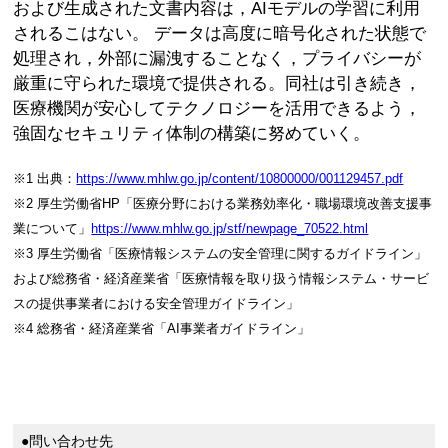
および生成された文書内容は，AIモデルの学習に利用
されるこはない。 データは高度に暗号化された状態で
処理され，外部に漏洩することなく，プライバシーが
厳重に守られた環境で提供される。同社は引き続き，
医療機関が安心してテクノロジーを活用できるよう，
強固なセキュリティ体制の構築に努めていく。
※1 出典：
https://www.mhlw.go.jp/content/10800000/001129457.pdf
※2 厚生労働省HP「医療分野における業務効率化・職場環境改善支援事
業について」
https://www.mhlw.go.jp/stf/newpage_70522.html
※3 厚生労働省「医療情報システムの安全管理に関するガイドライン」
および総務省・経済産業省「医療情報を取り扱う情報システム・サービ
スの提供事業者における安全管理ガイドライン」
※4 総務省・経済産業省「AI事業者ガイドライン」
●問い合わせ先