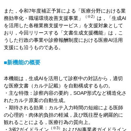
また，令和7年度補正予算による「医療分野における業
（※2）
務効率化・職場環境改善支援事業」
は，「生成AI
を活用した各種業務支援サービス」を支援対象として
おり，今回リリースする「文書生成支援機能」は，こ
うした行政の事業や診療報酬制度における医療AI活用
支援にも沿うものである。
■新機能の概要
本機能は，生成AIを活用して診察中の対話から，適切
な医療文書（カルテ記載）を自動構成するもの。
・主な特徴：診察内容の要約，SOAP形式など構造化さ
れたカルテ原案の自動生成。
・期待される効果：カルテ入力時間の短縮による医師
の心理的・肉体的負担の軽減，及び既往歴を網羅的に
観れることによる，医療行為の質向上。
（※3）
・3省2ガイドライン
およびAI事業者ガイドライン