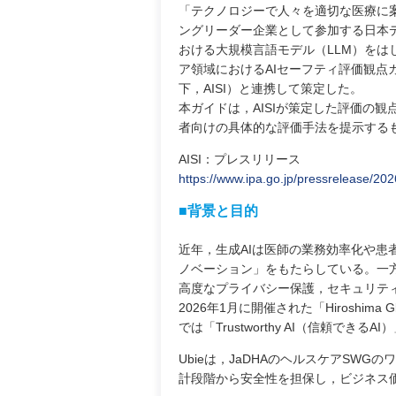
「テクノロジーで人々を適切な医療に案
ングリーダー企業として参加する日本デ
おける大規模言語モデル（LLM）をは
ア領域におけるAIセーフティ評価観点
下，AISI）と連携して策定した。
本ガイドは，AISIが策定した評価の
者向けの具体的な評価手法を提示する
AISI：プレスリリース
https://www.ipa.go.jp/pressrelease/2
■背景と目的
近年，生成AIは医師の業務効率化や患
ノベーション」をもたらしている。一
高度なプライバシー保護，セキュリテ
2026年1月に開催された「Hiroshima Gl
では「Trustworthy AI（信頼で
Ubieは，JaDHAのヘルスケアSW
計段階から安全性を担保し，ビジネス