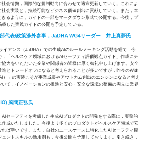
術や社会情勢，国際的な規制動向に合わせて適宜更新していく。これによ
全な社会実装と，持続可能なビジネス価値創出に貢献していく。また，本
用できるように，ガイドの一部をマークダウン形式で公開する。今後，プ
掲載した実践ガイドの公開も予定している。
本部代表/政策渉外参事，JaDHA WG4リーダー 井上真夢氏
ライアンス（JaDHA）での生成AIのルールメーキング活動を経て，今
た形で，「ヘルスケア領域におけるAIセーフティ評価観点ガイド」作成にチ
ご協力をいただいた企業や関係者の皆様に厚く御礼申し上げます。安全
進とトレードオフになると考えられることが多いですが，昨今のWith
信頼できるAI）」の実装こそが事業成長やアウトカム創出のエンジンになると考え
おいて，イノベーションの推進と安心・安全な環境の整備の両立に業界
(CAIO) 風間正弘氏
AIセーフティを考慮した生成AIプロダクトの開発をする際に，実務的
に作成いたしました。今後より多くのプロダクトがヘルスケア領域で安
なれば幸いです。また，自社のユースケースに特化したAIセーフティ観
ジェントスキルの活用例も，今後公開を予定しております。引き続き，