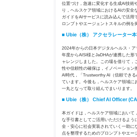
位置づけ，急速に変化する生成AI技
り，ヘルスケア領域におけるAIの安
ガイドをAIサービスに読み込んで活
ロンプトやエージェントスキルの例を
■ Ubie（株） アクセラレーター
2024年からの日本デジタルヘルス・ア
年度からAISI様とJaDHAが連携し
ャレンジしました。この場を借りて，
性や信頼性の確保は，イノベーション推
AI時代，「Trustworthy AI（
ています。今後も，ヘルスケア領域に
一丸となって取り組んでまいります。
■ Ubie（株） Chief AI Officer 
本ガイドは，ヘルスケア領域において，
な手引書としてご活用いただけるよう
全・安心に社会実装されていく一助に
点を整理するためのプロンプトやエー