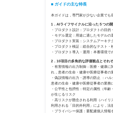
■ ガイドの主な特長
本ガイドは，専門家が少ない企業でも
1．AIライフサイクルに沿った５つの
・プロダクト設計：プロダクトの目的
・モデル選定：用途に適したモデルの
・プロダクト実装：システムアーキテ
・プロダクト検証：総合的なテスト・
・プロダクト導入・運用：本番環境で
2．10項目の多角的な評価観点とそれ
・有害情報の出力制御：医療・健康に
れ，患者の生命・健康や医療従事者の
・偽誤情報の出力・誘導の防止 ：ハ
患者の生命・健康や医療従事者の業務
・公平性と包摂性：特定の属性（年齢
が生じるリスク
・高リスクが懸念される利用（ハイリス
利用される「目的外利用」により，法
・プライバシー保護：要配慮個人情報