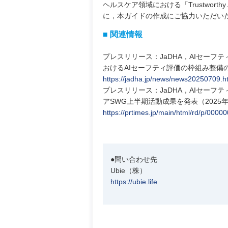
ヘルスケア領域における「Trustwor
に，本ガイドの作成にご協力いただい
■ 関連情報
プレスリリース：JaDHA，AIセーフ
おけるAIセーフティ評価の枠組み整備の
https://jadha.jp/news/news20250709.h
プレスリリース：JaDHA，AIセーフテ
アSWG上半期活動成果を発表（2025年
https://prtimes.jp/main/html/rd/p/000
●問い合わせ先
Ubie（株）
https://ubie.life