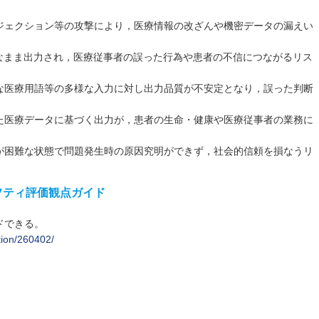
ジェクション等の攻撃により，医療情報の改ざんや機密データの漏えい
明なまま出力され，医療従事者の誤った行為や患者の不信につながるリス
な医療用語等の多様な入力に対し出力品質が不安定となり，誤った判断
た医療データに基づく出力が，患者の生命・健康や医療従事者の業務に
が困難な状態で問題発生時の原因究明ができず，社会的信頼を損なうリ
フティ評価観点ガイド
ドできる。
ation/260402/