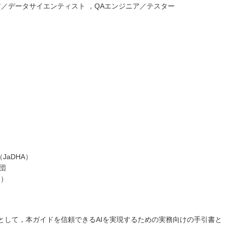
ア／データサイエンティスト ，QAエンジニア／テスター
aDHA）
財団
局）
ダーとして，本ガイドを信頼できるAIを実現するための実務向けの手引書と