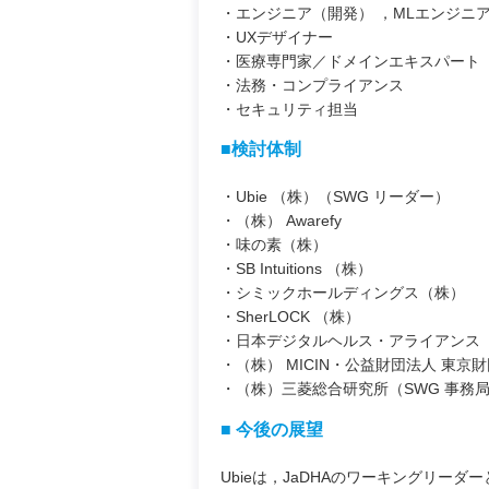
・エンジニア（開発） ，MLエンジニ
・UXデザイナー
・医療専門家／ドメインエキスパート
・法務・コンプライアンス
・セキュリティ担当
■検討体制
・Ubie （株）（SWG リーダー）
・（株） Awarefy
・味の素（株）
・SB Intuitions （株）
・シミックホールディングス（株）
・SherLOCK （株）
・日本デジタルヘルス・アライアンス（J
・（株） MICIN・公益財団法人 東京
・（株）三菱総合研究所（SWG 事務
■ 今後の展望
Ubieは，JaDHAのワーキングリー