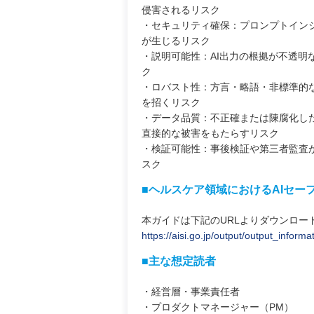
侵害されるリスク
・セキュリティ確保：プロンプトイン
が生じるリスク
・説明可能性：AI出力の根拠が不透
ク
・ロバスト性：方言・略語・非標準的
を招くリスク
・データ品質：不正確または陳腐化し
直接的な被害をもたらすリスク
・検証可能性：事後検証や第三者監査
スク
■ヘルスケア領域におけるAIセー
本ガイドは下記のURLよりダウンロー
https://aisi.go.jp/output/output_inform
■主な想定読者
・経営層・事業責任者
・プロダクトマネージャー（PM）