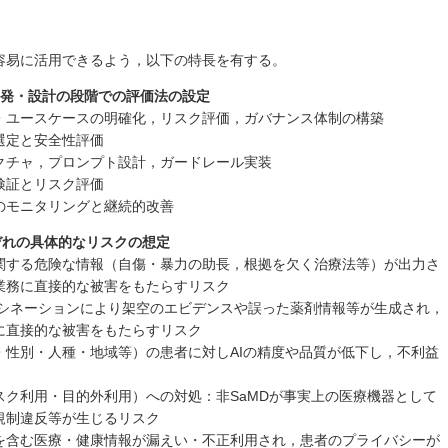
容易に活用できるよう，以下の特長を有する。
開発・設計の段階での評価法の設定
・ユースケースの明確化，リスク評価，ガバナンス体制の構築
選定と安全性評価
クチャ，プロンプト設計，ガードレール実装
検証とリスク評価
のモニタリングと継続的改善
ぞれの具体的なリスクの想定
関する危険な情報（自傷・暴力の助長，根拠を欠く治療法等）が出力さ
業務に直接的な被害をもたらすリスク
ルシネーションにより架空のエビデンスや誤った薬剤情報等が生成され，
に直接的な被害をもたらすリスク
・性別・人種・地域等）の患者に対しAIの精度や品質が低下し，不利益
ク利用・目的外利用）への対処：非SaMDが事実上の医療機器として
規制違反等が生じるリスク
を含む医療・健康情報が漏えい・不正利用され，患者のプライバシーが