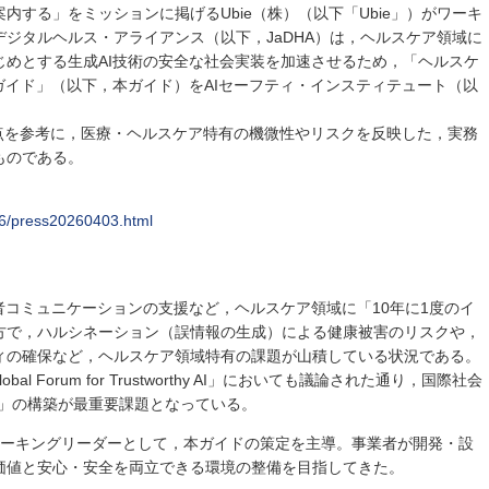
内する」をミッションに掲げるUbie（株）（以下「Ubie」）がワーキ
ジタルヘルス・アライアンス（以下，JaDHA）は，ヘルスケア領域に
じめとする生成AI技術の安全な社会実装を加速させるため，「ヘルスケ
ガイド」（以下，本ガイド）をAIセーフティ・インスティテュート（以
観点を参考に，医療・ヘルスケア特有の機微性やリスクを反映した，実務
ものである。
026/press20260403.html
者コミュニケーションの支援など，ヘルスケア領域に「10年に1度のイ
方で，ハルシネーション（誤情報の生成）による健康被害のリスクや，
ィの確保など，ヘルスケア領域特有の課題が山積している状況である。
obal Forum for Trustworthy AI」においても議論された通り，国際社会
きるAI）」の構築が最重要課題となっている。
Gのワーキングリーダーとして，本ガイドの策定を主導。事業者が開発・設
価値と安心・安全を両立できる環境の整備を目指してきた。