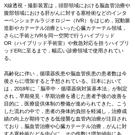
X線透視・撮影装置は，頭部領域における脳血管治療や
腹部領域における肝がんに対する塞栓術などのインタ
ーベンショナルラジオロジー（IVR）をはじめ，冠動脈
造影やカテーテル治療といった心臓カテーテル領域，
さらに手術とIVRを同一空間で行うハイブリッド
OR（ハイブリッド手術室）や救急対応を担うハイブリ
ッドERに至るまで，幅広い診療領域で使用されてい
る。
高齢化に伴い，循環器疾患や脳血管疾患の患者数は今
後さらに増加すると予想されている。日本において
は，2018年に「脳卒中・循環器病対策基本法」が制定
され，早期発見・早期治療を通じた患者予後の改善を
目的に，医療提供体制の整備が進められてきた。こう
した流れの中で，患者の身体的負担を軽減し，治療成
績の向上が期待できる低侵襲な血管内治療が注目され
ており，脳血管治療や心臓カテーテル治療，がんに対
する塞栓術などを中心に，その件数は増加傾向にあ