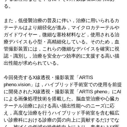
る。
また，低侵襲治療の普及に伴い，治療に用いられるカ
テーテルはより細径化が進み，マイクロカテーテルや
ガイドワイヤー，微細な塞栓材料など，使用される治
療デバイスも小型・高精細化している。そのため，血
管撮影装置には，これらの微細なデバイスを確実に視
認・識別し，治療を安全かつ効率的に支援する高い描
出性能が求められている。
今回発売するX線透視・撮影装置「ARTIS
pheno.vision」は，ハイブリッド手術室での使用を前提
に開発されたX線透視・撮影装置「ARTIS pheno」にAI
による画像処理技術を搭載した。脳血管治療や心臓カ
テーテル治療における高い描出性能へのニーズに応
え，高度な治療を行うハイブリッド手術室を含む幅広
い診療科における診療の質の向上に貢献するだけでな
く，被ばくの低減や操作性向上により，患者および医