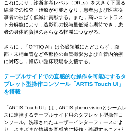
これにより，診断参考レベル（DRLs）を大きく下回る
線量での検査・治療が可能となり，患者および医療従
事者の被ばく低減に貢献する。また，高いコントラス
ト分解能により，造影剤の投与量低減も期待でき，患
者の身体的負担のさらなる軽減につながる。
さらに，「OPTIQ AI」は心臓領域にとどまらず，腹
部・末梢血管など各部位の血管撮影および血管内治療
に対応し，幅広い臨床現場を支援する。
テーブルサイドでの直感的な操作を可能にするタ
ブレット型操作コンソール「ARTIS Touch UI」
を搭載
「ARTIS Touch UI」は，ARTIS pheno.visionとシームレ
スに連携するテーブルサイド用のタブレット型操作コ
ンソール。洗練されたユーザーインターフェースによ
り，さまざまな情報を直感的に操作・確認することが