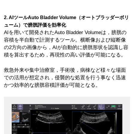
2. AIツールAuto Bladder Volume（オートブラッダーボリ
ューム）で膀胱評価を効率化
AIを用いて開発されたAuto Bladder Volumeは，膀胱の
容積を半自動で計測するツール。横断像および縦断像
の2方向の画像から，AIが自動的に膀胱形状を認識し容
積を算出するため，再現性の高い評価が可能になる。
救急外来や集中治療室，手術後，病棟など様々な場面
での活用が想定され，侵襲的な処置を行う事なく迅速
かつ効率的な膀胱容積評価が可能となる。