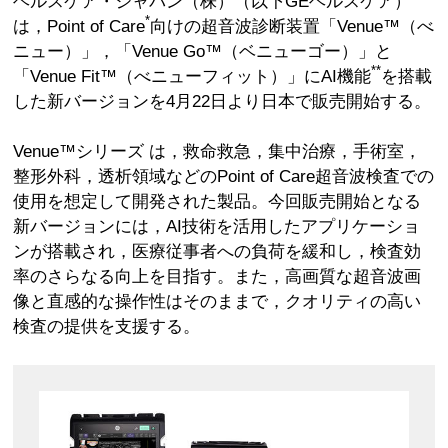
ヘルスケア・ジャパン（株）（以下GEヘルスケア）
*
は，Point of Care
向けの超音波診断装置「Venue™（べ
ニュー）」，「Venue Go™（ベニューゴー）」と
**
「Venue Fit™（べニューフィット）」にAI機能
を搭載
した新バージョンを4月22日より日本で販売開始する。
Venue™シリーズ は，救命救急，集中治療，手術室，
整形外科，透析領域などのPoint of Care超音波検査での
使用を想定して開発された製品。今回販売開始となる
新バージョンには，AI技術を活用したアプリケーショ
ンが搭載され，医療従事者への負荷を緩和し，検査効
率のさらなる向上を目指す。また，高画質な超音波画
像と直感的な操作性はそのままで，クオリティの高い
検査の提供を支援する。