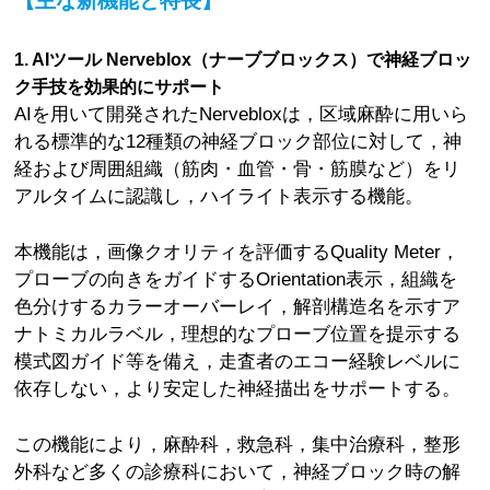
【主な新機能と特長】
1. AIツール Nerveblox（ナーブブロックス）で神経ブロッ
ク手技を効果的にサポート
AIを用いて開発されたNervebloxは，区域麻酔に用いら
れる標準的な12種類の神経ブロック部位に対して，神
経および周囲組織（筋肉・血管・骨・筋膜など）をリ
アルタイムに認識し，ハイライト表示する機能。
本機能は，画像クオリティを評価するQuality Meter，
プローブの向きをガイドするOrientation表示，組織を
色分けするカラーオーバーレイ，解剖構造名を示すア
ナトミカルラベル，理想的なプローブ位置を提示する
模式図ガイド等を備え，走査者のエコー経験レベルに
依存しない，より安定した神経描出をサポートする。
この機能により，麻酔科，救急科，集中治療科，整形
外科など多くの診療科において，神経ブロック時の解