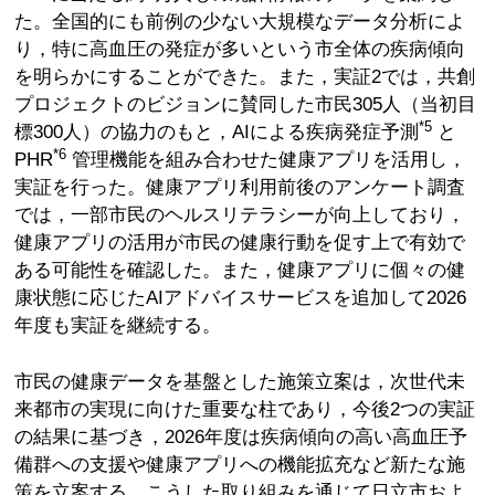
た。全国的にも前例の少ない大規模なデータ分析によ
り，特に高血圧の発症が多いという市全体の疾病傾向
を明らかにすることができた。また，実証2では，共創
プロジェクトのビジョンに賛同した市民305人（当初目
*5
標300人）の協力のもと，AIによる疾病発症予測
と
*6
PHR
管理機能を組み合わせた健康アプリを活用し，
実証を行った。健康アプリ利用前後のアンケート調査
では，一部市民のヘルスリテラシーが向上しており，
健康アプリの活用が市民の健康行動を促す上で有効で
ある可能性を確認した。また，健康アプリに個々の健
康状態に応じたAIアドバイスサービスを追加して2026
年度も実証を継続する。
市民の健康データを基盤とした施策立案は，次世代未
来都市の実現に向けた重要な柱であり，今後2つの実証
の結果に基づき，2026年度は疾病傾向の高い高血圧予
備群への支援や健康アプリへの機能拡充など新たな施
策を立案する。こうした取り組みを通じて日立市およ