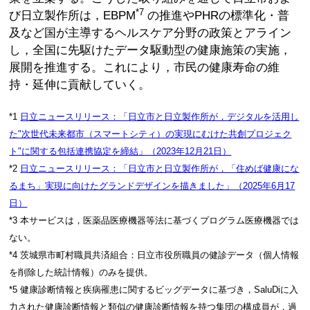
*7
び日立製作所は，EBPM
の推進やPHRの標準化・普
及など国が主導するヘルスケア分野の政策とアライン
し，全国に先駆けたデータ駆動型の健康施策の実施，
展開を推進する。これにより，市民の健康寿命の維
持・延伸に貢献していく。
*1
日立ニュースリリース：「日立市と日立製作所が，デジタルを活用し
た"次世代未来都市（スマートシティ）の実現にむけた共創プロジェク
ト"に関する包括連携協定を締結」（2023年12月21日）
*2
日立ニュースリリース：「日立市と日立製作所が，「住めば健康にな
るまち」実現に向けたグランドデザインを描きました」（2025年6月17
日）
*3 本サービスは，医薬品医療機器等法に基づくプログラム医療機器では
ない。
*4 茨城県市町村職員共済組合：日立市役所職員の健診データ（個人情報
を削除した統計情報）のみを提供。
*5 健康診断情報と疾病罹患に関するビッグデータに基づき，SaluDiに入
力された健康診断情報と類似の健康診断情報を持つ集団の構成員が，過