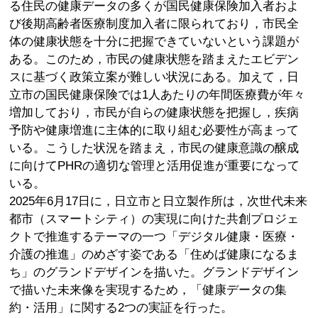
る住民の健康データの多くが国民健康保険加入者およ
び後期高齢者医療制度加入者に限られており，市民全
体の健康状態を十分に把握できていないという課題が
ある。このため，市民の健康状態を踏まえたエビデン
スに基づく政策立案が難しい状況にある。加えて，日
立市の国民健康保険では1人あたりの年間医療費が年々
増加しており，市民が自らの健康状態を把握し，疾病
予防や健康増進に主体的に取り組む必要性が高まって
いる。こうした状況を踏まえ，市民の健康意識の醸成
に向けてPHRの適切な管理と活用促進が重要になって
いる。
2025年6月17日に，日立市と日立製作所は，次世代未来
都市（スマートシティ）の実現に向けた共創プロジェ
クトで推進するテーマの一つ「デジタル健康・医療・
介護の推進」のめざす姿である「住めば健康になるま
ち」のグランドデザインを描いた。グランドデザイン
で描いた未来像を実現するため，「健康データの集
約・活用」に関する2つの実証を行った。