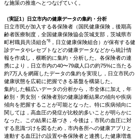
な施策の推進へとつなげていく。
（実証1）日立市内の健康データの集約・分析
日立市民が加入する各保険者（国民健康保険，後期高
齢者医療制度，全国健康保険協会茨城支部，茨城県市
*8
町村職員共済組合
，日立健康保険組合）が保有する健
診データやレセプトなどの健康データなどから統計情
報を作成し，横断的に集約・分析した。各保険者の連
携により，日立市内の40〜79歳人口の約75%に当たる
約7万人を網羅したデータの集約を実現し，日立市民の
健康状態を広範に把握できる基盤を構築した。
集約した幅広いデータの分析から，市全体に加え，年
齢別・男女別・保険者別の健康診断結果の傾向や疾病
傾向を把握することが可能となった。特に疾病傾向に
関しては，高血圧の発症が比較的多いことが明らかに
なった。この結果に基づき，今後は，市民の血圧に対
する意識づけを図るため，市内各所への健康アプリと
連動する血圧計の設置や各保険者と連携した健康増進