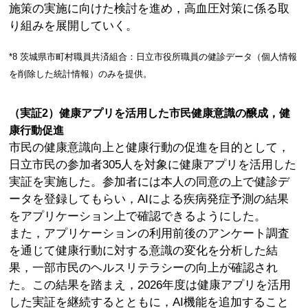
施策の実施に向けた検討を進め，高血圧対策に係る取
り組みを展開していく。
*8 茨城県市町村職員共済組合：日立市役所職員の健診データ（個人情報
を削除した統計情報）のみを提供。
（実証2）健康アプリを活用した市民健康意識の醸成，健
康行動促進
市民の健康意識向上と健康行動の促進を目的として，
日立市民の参加者305人を対象に健康アプリを活用した
実証を実施した。参加者には本人の同意の上で健診デ
ータを登録してもらい，AIによる疾病発症予測の結果
をアプリケーション上で確認できるようにした。
また，アプリケーションの利用前後のアンケート調査
を通じて健康行動に対する意識の変化を分析した結
果，一部市民のヘルスリテラシーの向上が確認され
た。この結果を踏まえ，2026年度は健康アプリを活用
した実証を継続するとともに，AI機能を追加すること