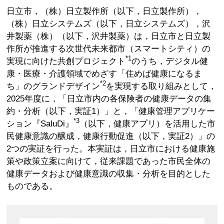
日立市，（株）日立製作所（以下，日立製作所），
（株）日立システムズ（以下，日立システムズ），沢
井製薬（株）（以下，沢井製薬）は，日立市と日立製
作所が推進する次世代未来都市（スマートシティ）の
*1
実現に向けた共創プロジェクト
のうち，デジタル健
康・医療・介護領域でめざす「住めば健康になるま
*2
ち」のグランドデザイン
を実現する取り組みとして，
2025年度に，「日立市内の各保険者の健康データの集
約・分析（以下，実証1）」と，「健康管理アプリケー
*3
ション『SaluDi』
（以下，健康アプリ）を活用した市
民健康意識の醸成，健康行動促進（以下，実証2）」の
2つの実証を行った。本実証は，日立市における健康施
策や政策立案に向けて，従来課題であった市民全体の
健康データおよび健康意識の収集・分析を目的とした
ものである。