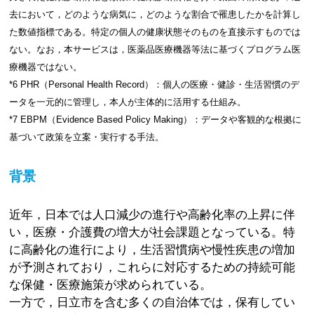
去において，どのような病気に，どのような割合で罹患したかを計算し
た数値指標である。特定の個人の健康状態そのものを直接示すものでは
ない。なお，本サービスは，医薬品医療機器等法に基づくプログラム医
療機器ではない。
*6 PHR（Personal Health Record）：個人の医療・健診・生活習慣のデ
ータを一元的に管理し，本人が主体的に活用する仕組み。
*7 EBPM（Evidence Based Policy Making）：データや客観的な根拠に
基づいて政策を立案・実行する手法。
背景
近年，日本では人口減少の進行や高齢化率の上昇に伴
い，医療・介護費の増大が社会課題となっている。特
に高齢化の進行により，生活習慣病や慢性疾患の増加
が予測されており，これらに対応するための持続可能
な保健・医療施策が求められている。
一方で，日立市を含む多くの自治体では，保有してい