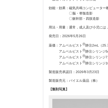
効能・効果：磁気共鳴コンピューター
〇脳・脊髄造影
〇躯幹部・四肢造影
用法・用量：通常，成人及び小児には，本剤 
発売日：2026年5月26日
Ⓡ
薬価：アムベルビスト
静注2mL（25.
Ⓡ
アムベルビスト
静注シリンジ5mL
Ⓡ
アムベルビスト
静注シリンジ7.5
Ⓡ
アムベルビスト
静注シリンジ10m
製造販売承認日：2026年3月23日
製造販売元：バイエル薬品（株）
【製剤写真】