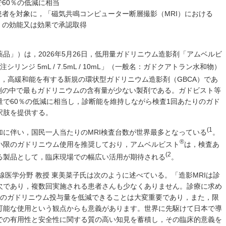
60％の低減に相当
者を対象に，「磁気共鳴コンピューター断層撮影（MRI）における
」の効能又は効果で承認取得
品」）は，2026年5月26日，低用量ガドリニウム造影剤「アムベルビ
注シリンジ 5mL / 7.5mL / 10mL」（一般名：ガドクアトラン水和物）
は，高緩和能を有する新規の環状型ガドリニウム造影剤（GBCA）であ
影剤の中で最もガドリニウムの含有量が少ない製剤である。ガドビスト等
で60％の低減に相当し，診断能を維持しながら検査1回あたりのガド
択肢を提供する。
(1
に伴い，国民一人当たりのMRI検査台数が世界最多となっている
。
®
小限のガドリニウム使用を推奨しており，アムベルビスト
は，検査あ
(2
る製品として，臨床現場での幅広い活用が期待される
。
線医学分野 教授 東美菜子氏は次のように述べている。「造影MRIは診
欠であり，複数回実施される患者さんも少なくありません。診療に求め
りのガドリニウム投与量を低減できることは大変重要であり，また，限
可能な使用という観点からも意義があります。世界に先駆けて日本で導
での有用性と安全性に関する質の高い知見を蓄積し，その臨床的意義を