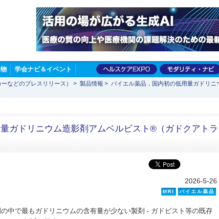
版物
学会ナビ＆イベント
カーなどのプレスリリース）
>
製品情報
>
バイエル薬品，国内初の低用量ガドリニ
量ガドリニウム造影剤アムベルビスト®（ガドクアトラ
2026-5-26
MRI
バイエル薬品
剤の中で最もガドリニウムの含有量が少ない製剤 - ガドビスト等の既存