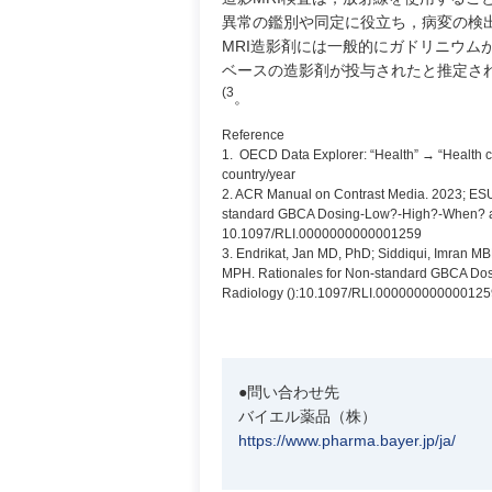
異常の鑑別や同定に役立ち，病変の検
MRI造影剤には一般的にガドリニウムが
ベースの造影剤が投与されたと推定され
(3
。
Reference
1. OECD Data Explorer: “Health” → “Health ca
country/year
2. ACR Manual on Contrast Media. 2023; ESUR
standard GBCA Dosing-Low?-High?-When? and 
10.1097/RLI.0000000000001259
3. Endrikat, Jan MD, PhD; Siddiqui, Imran 
MPH. Rationales for Non-standard GBCA Dosi
Radiology ():10.1097/RLI.000000000000125
●問い合わせ先
バイエル薬品（株）
https://www.pharma.bayer.jp/ja/