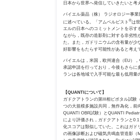
日本から世界へ発信していきたいと考
バイエル薬品（株） ラジオロジー事業
®
に述べている。「アムベルビスト
は
エルの日本へのコミットメントを示すも
ながら，既存の造影剤に対する非劣性
た。また，ガドリニウムの含有量が少
好影響をもたらす可能性があると考え
バイエルは，米国，欧州連合（EU）
承認申請を行っており，今後もさらに
ランは各地域で入手可能な最も低用量
【QUANTIについて】
ガドクアトランの第III相ピボタル試験（Q
つの大規模多施設共同，無作為化，前向き
QUANTI OBR試験）とQUANTI P
により評価され，ガドクアトランと0.1
化スコアは類似していた。これはガド
の画像診断および磁気共鳴血管造影（