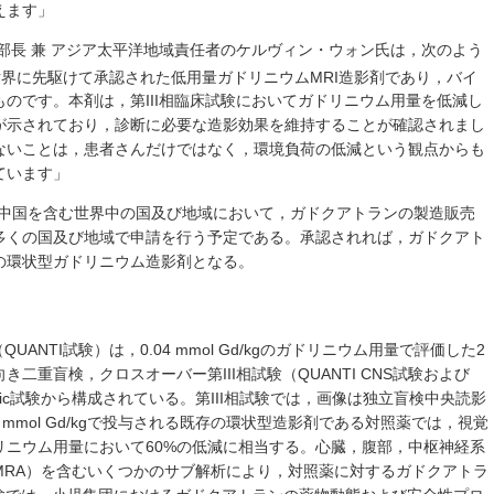
えます」
部長 兼 アジア太平洋地域責任者のケルヴィン・ウォン氏は，次のよう
世界に先駆けて承認された低用量ガドリニウムMRI造影剤であり，バイ
のです。本剤は，第III相臨床試験においてガドリニウム用量を低減し
が示されており，診断に必要な造影効果を維持することが確認されまし
ないことは，患者さんだけではなく，環境負荷の低減という観点からも
ています」
，中国を含む世界中の国及び地域において，ガドクアトランの製造販売
多くの国及び地域で申請を行う予定である。承認されれば，ガドクアト
の環状型ガドリニウム造影剤となる。
UANTI試験）は，0.04 mmol Gd/kgのガドリニウム用量で評価した2
二重盲検，クロスオーバー第III相試験（QUANTI CNS試験および
ediatric試験から構成されている。第III相試験では，画像は独立盲検中央読影
 mmol Gd/kgで投与される既存の環状型造影剤である対照薬では，視覚
リニウム用量において60%の低減に相当する。心臓，腹部，中枢神経系
MRA）を含むいくつかのサブ解析により，対照薬に対するガドクアトラ