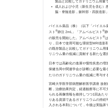
製品と比較してガドリニウム用量で
成人および小児（新生児を含む）患
脳・脊髄造影，躯幹部・四肢造影
バイエル薬品（株）（以下「バイエル薬
®
®
スト
静注 2mL」「アムベルビスト
静
®
の販売を開始した。アムベルビスト
り，日本で使用可能な環状型MRI造
の既存製品と比較してガドリニウム用量
リニウム量の低減に貢献する新たな選
日本では高齢化の進展や慢性疾患の増加
保健当局や関連学会が診断に必要な最
たりのガドリニウム量の低減に寄与す
宮崎大学医学部病態解析医学講座 放射
断，治療効果判定，経過観察等に不可
られる画像情報を維持しつつ1回あた
りある資源であるガドリニウムの持続
入される本剤について，今後は実臨床