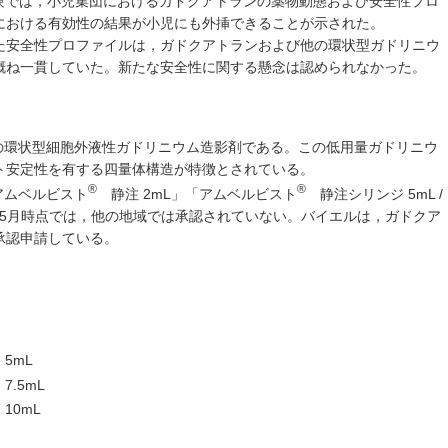
ic試験では，小児集団におけるガドクアトランの薬物動態および安全性プロ
における有効性の結果が小児にも外挿できることが示された。
た安全性プロファイルは，ガドクアトランおよび他の環状型ガドリニウ
概ね一貫していた。新たな安全性に関する懸念は認められなかった。
用の環状型細胞外液性ガドリニウム造影剤である。この低用量ガドリニウ
ト安定性を有する四量体構造が特徴とされている。
®
®
アムベルビスト
静注 2mL」「アムベルビスト
静注シリンジ 5mL /
2026年5月時点では，他の地域では承認されていない。バイエルは，ガドクア
承認申請している。
5mL
7.5mL
10mL