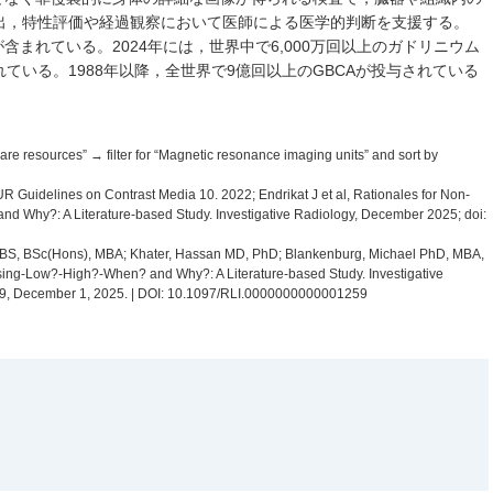
出，特性評価や経過観察において医師による医学的判断を支援する。
含まれている。2024年には，世界中で6,000万回以上のガドリニウム
ている。1988年以降，全世界で9億回以上のGBCAが投与されている
re resources” → filter for “Magnetic resonance imaging units” and sort by
 Guidelines on Contrast Media 10. 2022; Endrikat J et al, Rationales for Non-
Why?: A Literature-based Study. Investigative Radiology, December 2025; doi:
MBBS, BSc(Hons), MBA; Khater, Hassan MD, PhD; Blankenburg, Michael PhD, MBA,
ng-Low?-High?-When? and Why?: A Literature-based Study. Investigative
9, December 1, 2025. | DOI: 10.1097/RLI.0000000000001259