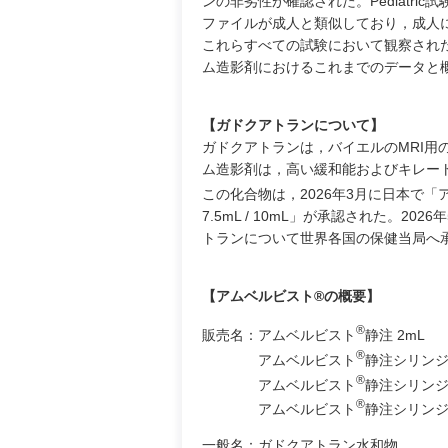
ンの非劣性が確認された。Pediatr
ファイルが成人と類似しており，成人
これらすべての試験において観察され
ム造影剤におけるこれまでのデータと
【ガドクアトランについて】
ガドクアトランは，バイエルのMRI
ム造影剤は，高い緩和能およびキレー
この化合物は，2026年3月に日本で「
7.5mL / 10mL」が承認された。
トランについて世界各国の保健当局へ
【アムベルビスト®の概要】
®
販売名：アムベルビスト
静注 2mL
®
アムベルビスト
静注シリンジ 
®
アムベルビスト
静注シリンジ 
®
アムベルビスト
静注シリンジ 
一般名：ガドクアトラン水和物