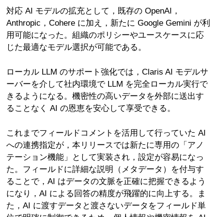
対応 AI モデルの拡充として，既存の OpenAI，
Anthropic，Cohere に加え，新たに Google Gemini が利
用可能になった。組織のポリシーやユースケースに応
じた最適なモデル選択が可能である。
ローカル LLM のサポート強化では，Claris AI モデルサ
ーバーを介して社内環境で LLM を完全ローカル実行で
きるようになる。機密性の高いデータを外部に送出す
ることなく AI の恩恵を安心して享受できる。
これまでフィールドコメントを活用して行っていた AI
への連携指定が，本リリースでは新たに専用の「アノ
テーション機能」として実装され，設定が容易になっ
た。フィールドに詳細な説明（メタデータ）を付与す
ることで，AI はデータの文脈を正確に把握できるよう
になり，AI による回答の精度が飛躍的に向上する。ま
た，AI に渡すデータと渡さないデータをフィールド単