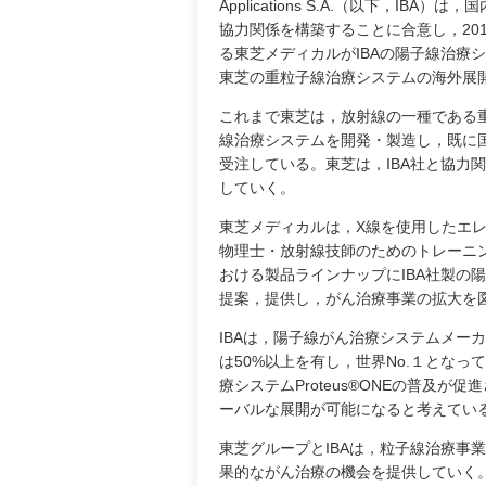
Applications S.A.（以下，
協力関係を構築することに合意し，20
る東芝メディカルがIBAの陽子線治療シス
東芝の重粒子線治療システムの海外展
これまで東芝は，放射線の一種である
線治療システムを開発・製造し，既に
受注している。東芝は，IBA社と協力
していく。
東芝メディカルは，X線を使用したエ
物理士・放射線技師のためのトレーニ
おける製品ラインナップにIBA社製の
提案，提供し，がん治療事業の拡大を
IBAは，陽子線がん治療システムメー
は50%以上を有し，世界No.１とな
療システムProteus®ONEの普及
ーバルな展開が可能になると考えてい
東芝グループとIBAは，粒子線治療事
果的ながん治療の機会を提供していく