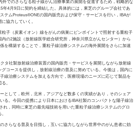
IBA）は，国内外でのさらなる粒子線がん治療事業の展開を促進するため，戦略的な
15年4月9日に契約を締結した。具体的には，東芝のグループ会社であ
テムProteus®ONEの国内販売および保守・サービスを行い，IBAが
開に協力していく。
重粒子（炭素イオン）線をがんの病巣にピンポイントで照射する重粒子
国内の2施設（放射線医学総合研究所，神奈川県立がんセンター）から
関係を構築することで，重粒子線治療システムの海外展開をさらに加速
レクタ社製放射線治療装置の国内販売・サービスを展開しながら放射線
ングコースを提供し，放射線治療の普及に努めている。今後は，国内に
陽子線治療システムを加える方向で，医療現場のニーズに応じて製品を
図る。
カーとして，欧州，北米，アジアなど数多くの実績があり，そのシェア
っている。今回の提携により日本におけるIBA社製のコンパクトな陽子線治
が促進され，同時に東芝の最先端技術を用いた重粒子線治療システムのグロ
る。
業のさらなる普及を目指し，互いに協力しながら世界中のがん患者に効
。