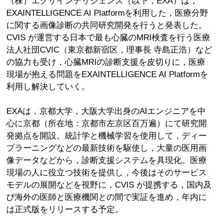
（株）エクサインテリジェンス（以下，EXA）は，
EXAINTELLIGENCE AI Platformを利用した，医療分野
に関する画像診断の共同研究開発を行うと発表した。
CVIS が運営する日本で最も心臓のMRI検査を行う医療
法人社団CVIC（東京都新宿区，理事長 寺島正浩）など
の協力も受け，心臓MRIの診断支援を皮切りに，医療
現場が抱える問題をEXAINTELLIGENCE AI Platformを
利用し解決していく。
EXAは，京都大学，大阪大学出身のAIエンジニアを中
心に京都（所在地：京都市左京区百万遍）にて研究開
発拠点を開設。統計学と機械学習を使用して，ディー
プラーニングなどの最新技術を駆使し，大量の医用画
像データなどから，診断支援システムを具現化。医療
現場の人に役立つ技術を提供し，今後はそのサービス
モデルの展開などを視野に，CVIS が提携する，国内及
び海外の医師と医療機関との間で実証を進め，年内に
は正式版をリリースする予定。