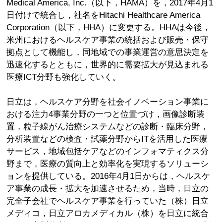
Medical America, Inc.（以下，HAMA）を，2017年4月1
日付けで統合し，社名をHitachi Healthcare America
Corporation（以下，HHA）に変更する。HHAは今後，
米州におけるヘルスケア事業の統括および販売・保守
拠点として機能し，同地域での事業運営の意思決定を
迅速化するとともに，世界的に需要拡大が見込まれる
医療ICT分野も強化していく。
日立は，ヘルスケア分野を社会イノベーション事業に
おける注力4事業分野の一つと位置づけ，画像診断装
置，粒子線がん治療システムなどの診断・臨床分野，
分析装置などの検査・試薬分野からITを活用した医療
サービス，地域包括ケアなどのインフォマティクス分
野まで，医療の質向上と効率化を実現するソリューシ
ョンを提供している。2016年4月1日からは，ヘルスケ
ア事業の成長・拡大を加速させるため，当時，日立の
完全子会社でヘルスケア事業を行っていた（株）日立
メディコ，日立アロカメディカル（株）を日立に統合