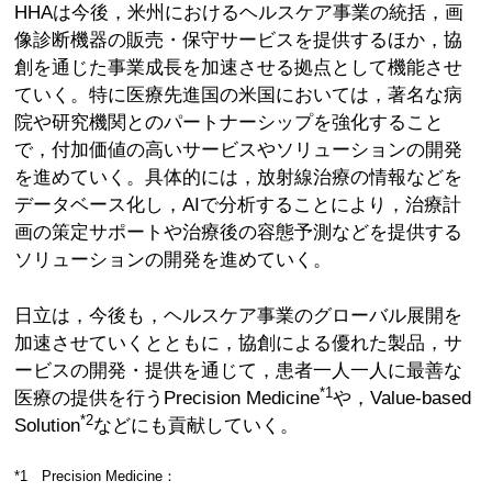
HHAは今後，米州におけるヘルスケア事業の統括，画
像診断機器の販売・保守サービスを提供するほか，協
創を通じた事業成長を加速させる拠点として機能させ
ていく。特に医療先進国の米国においては，著名な病
院や研究機関とのパートナーシップを強化すること
で，付加価値の高いサービスやソリューションの開発
を進めていく。具体的には，放射線治療の情報などを
データベース化し，AIで分析することにより，治療計
画の策定サポートや治療後の容態予測などを提供する
ソリューションの開発を進めていく。
日立は，今後も，ヘルスケア事業のグローバル展開を
加速させていくとともに，協創による優れた製品，サ
ービスの開発・提供を通じて，患者一人一人に最善な
*1
医療の提供を行うPrecision Medicine
や，Value-based
*2
Solution
などにも貢献していく。
*1 Precision Medicine：