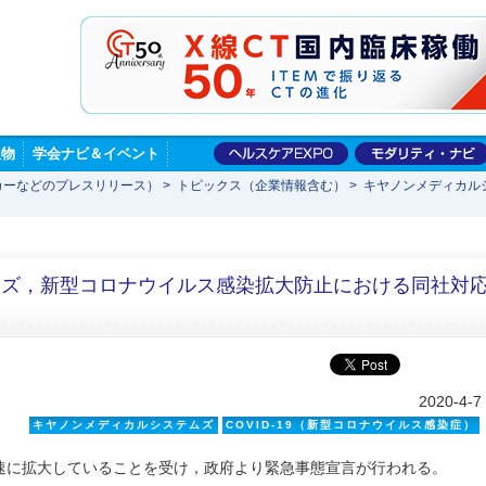
版物
学会ナビ＆イベント
カーなどのプレスリリース）
>
トピックス（企業情報含む）
>
キヤノンメディカル
ムズ，新型コロナウイルス感染拡大防止における同社対
2020-4-7
キヤノンメディカルシステムズ
COVID-19（新型コロナウイルス感染症）
速に拡大していることを受け，政府より緊急事態宣言が行われる。