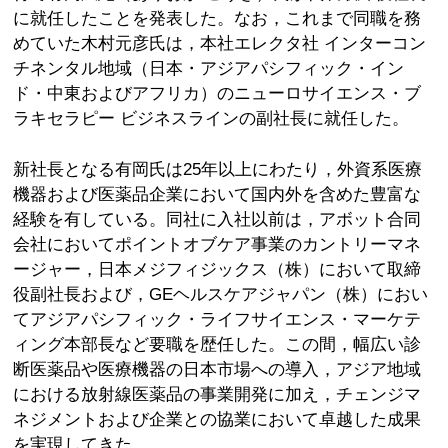
に就任したことを発表した。なお，これまで同職を務
めていた木村元彦氏は，本社エレクタ社 インターコン
チネンタル地域（日本・アジアパシフィック・イン
ド・中東およびアフリカ）のニューロサイエンス・ブ
ラキセラピー ビジネスラインの副社長に就任した。
新社長となる有岡氏は25年以上にわたり，外資系医療
機器および医薬品企業において国内外を含めた豊富な
経験を有している。同社に入社以前は，アボット合同
会社においてポイントオブケア事業のカントリーマネ
ージャー，日本メジフィジックス（株）において取締
役副社長および，GEヘルスケアジャパン（株）におい
てアジアパシフィック・ライフサイエンス・マーケテ
ィング本部長など要職を歴任した。この間，幅広い診
断医薬品や医療機器の日本市場への導入，アジア地域
における放射線医薬品の事業開発に加え，チェンジマ
ネジメントおよび企業との協業において卓越した成果
を実現してきた。