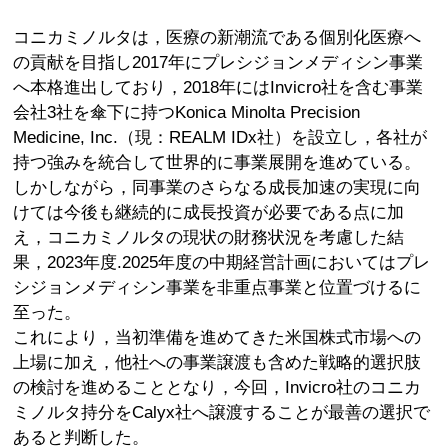
コニカミノルタは，医療の新潮流である個別化医療へ
の貢献を目指し2017年にプレシジョンメディシン事業
へ本格進出しており，2018年にはInvicro社を含む事業
会社3社を傘下に持つKonica Minolta Precision
Medicine, Inc.（現：REALM IDx社）を設立し，各社が
持つ強みを統合して世界的に事業展開を進めている。
しかしながら，同事業のさらなる成長加速の実現に向
けては今後も継続的に成長投資が必要である点に加
え，コニカミノルタの現状の財務状況を考慮した結
果，2023年度.2025年度の中期経営計画においてはプレ
シジョンメディシン事業を非重点事業と位置づけるに
至った。
これにより，当初準備を進めてきた米国株式市場への
上場に加え，他社への事業譲渡も含めた戦略的選択肢
の検討を進めることとなり，今回，Invicro社のコニカ
ミノルタ持分をCalyx社へ譲渡することが最善の選択で
あると判断した。