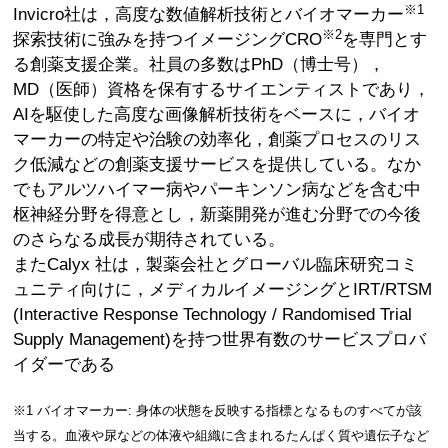
※1
Invicro社は，高度な数値解析技術とバイオマーカー
※2
探索技術に強みを持つイメージングCRO
を専門とす
る創薬支援企業。社員の多数はPhD（博士号），
MD（医師）資格を保有するサイエンティストであり，
AIを駆使した高度な画像解析技術をベースに，バイオ
マーカーの特定や治験の効率化，創薬プロセスのリス
ク低減などの創薬支援サービスを提供している。なか
でもアルツハイマー病やパーキンソン病などを含む中
枢神経分野を得意とし，新薬開発が進む分野での今後
のさらなる成長が期待されている。
またCalyx 社は，製薬会社とグローバル臨床研究コミ
ュニティ向けに，メディカルイメージングとIRT/RTSM
(Interactive Response Technology / Randomised Trial
Supply Management)を持つ世界有数のサービスプロバ
イダーである
※1 バイオマーカー: 身体の状態を反映する指標となるものすべてが該
当する。血液や尿などの体液や組織に含まれるたんぱく質や遺伝子など