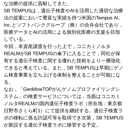
な治療の提供に貢献してきた。
SB TEMPUSは，遺伝子検査やAIを活用した適切な治療
法の提案において豊富な実績を持つ米国のTempus AI,
Inc.とソフトバンクグループ（株）の合弁会社であり，
医療データとAIの活用による個別化医療の支援を目指
している。
今回，本資産譲渡を行った上で，コニカミノルタ
REALMがSB TEMPUSの傘下に入ることで，同社が保
有する遺伝子検査に関する優れた技術をより一層強化
できると考えている。また，SB TEMPUSは早期にゲノ
ム検査事業を立ち上げる体制を整えることが可能にな
る。
なお，「GenMineTOPがんゲノムプロファイリングシ
ステム」の検査サービスについては，当面はコニカミ
ノルタREALMの国内遺伝子検査ラボ（所在地：東京都
日野市さくら町1）にて提供を継続する。遺伝子検査ラ
ボの移転に係る許認可等を取得でき次第，SB TEMPUS
が新設する遺伝子検査ラボに移管する予定。