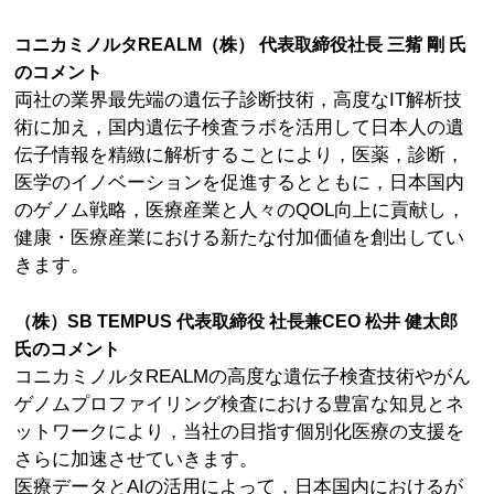
コニカミノルタREALM（株） 代表取締役社長 三觜 剛 氏
のコメント
両社の業界最先端の遺伝子診断技術，高度なIT解析技
術に加え，国内遺伝子検査ラボを活用して日本人の遺
伝子情報を精緻に解析することにより，医薬，診断，
医学のイノベーションを促進するとともに，日本国内
のゲノム戦略，医療産業と人々のQOL向上に貢献し，
健康・医療産業における新たな付加価値を創出してい
きます。
（株）SB TEMPUS 代表取締役 社長兼CEO 松井 健太郎
氏のコメント
コニカミノルタREALMの高度な遺伝子検査技術やがん
ゲノムプロファイリング検査における豊富な知見とネ
ットワークにより，当社の目指す個別化医療の支援を
さらに加速させていきます。
医療データとAIの活用によって，日本国内におけるが