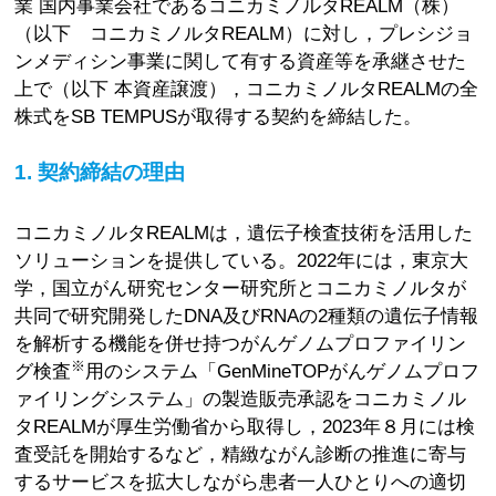
業 国内事業会社であるコニカミノルタREALM（株）
（以下 コニカミノルタREALM）に対し，プレシジョ
ンメディシン事業に関して有する資産等を承継させた
上で（以下 本資産譲渡），コニカミノルタREALMの全
株式をSB TEMPUSが取得する契約を締結した。
1. 契約締結の理由
コニカミノルタREALMは，遺伝子検査技術を活用した
ソリューションを提供している。2022年には，東京大
学，国立がん研究センター研究所とコニカミノルタが
共同で研究開発したDNA及びRNAの2種類の遺伝子情報
を解析する機能を併せ持つがんゲノムプロファイリン
※
グ検査
用のシステム「GenMineTOPがんゲノムプロフ
ァイリングシステム」の製造販売承認をコニカミノル
タREALMが厚生労働省から取得し，2023年８月には検
査受託を開始するなど，精緻ながん診断の推進に寄与
するサービスを拡大しながら患者一人ひとりへの適切