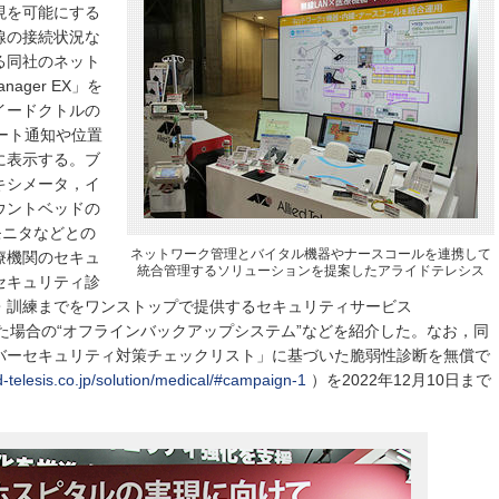
現を可能にする
線の接続状況な
る同社のネット
ager EX」を
イードクトルの
ラート通知や位置
に表示する。ブ
キシメータ，イ
ウントベッドの
モニタなどとの
ネットワーク管理とバイタル機器やナースコールを連携して
療機関のセキュ
統合管理するソリューションを提案したアライドテレシス
セキュリティ診
・訓練までをワンストップで提供するセキュリティサービス
万一感染した場合の“オフラインバックアップシステム”などを紹介した。なお，同
バーセキュリティ対策チェックリスト」に基づいた脆弱性診断を無償で
ed-telesis.co.jp/solution/medical/#campaign-1
）を2022年12月10日まで