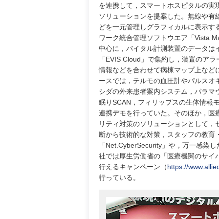
を連携して，スマートホスピタルの実
ソリューションを提案した。無線や有
どを一元管理しグラフィカルに表示す
ワーク統合管理ソフトウエア「Vista Man
中心に，バイタル計測装置のデータは
「EVIS Cloud」で集約し，装置のア
情報などを合わせて病棟マップ上など
ースでは，テルモの血圧計やパルスオ
シダの外来患者案内システム，パラマ
眠りSCAN，フィリップスの生体情報
連携デモを行っていた。そのほか，医
リティ対策のソリューションとして，
断から技術的な対策，スタッフの教育
「Net.CyberSecurity」や，
社では厚生労働省の「医療機関のサイ
行えるキャンペーン（
https://www.alli
行っている。