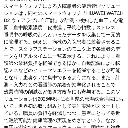
スマートウォッチによる入院患者の健康管理ソリュー
ションは，同社のスマートウォッチ「HUAWEI WATCH
D2 ウェアラブル血圧計」が計測・検知した血圧，心電
図，血中酸素濃度，皮膚温，平均心拍数，ストレス，
睡眠中の呼吸の乱れといったデータを収集して一元的
に管理する。例えば，病棟の入院患者に装着させるこ
とで，スタッフステーションのモニタ上で各患者のデ
ータをリアルタイムに一覧表示する。これにより，看
護師の業務負担を軽減できるほか，自動記録により転
記ミスなどのヒューマンエラーを軽減することが可能
となり，患者ケアに集中できるようになる。また，計
測・入力などの看護師の業務が効率化されることで，
残業時間の削減など働き方改革にも寄与する。このソ
リューションは2025年6月に石川県の恵寿総合病院にお
いて，世界初の取り組みとして実証実験がスタートし
ている。職員の負担を軽減しつつ，患者にとって身近
で継続可能な健康管理の実現をめざすという。なお，
血圧が測定できるスマートウォッチは，国内でも複数