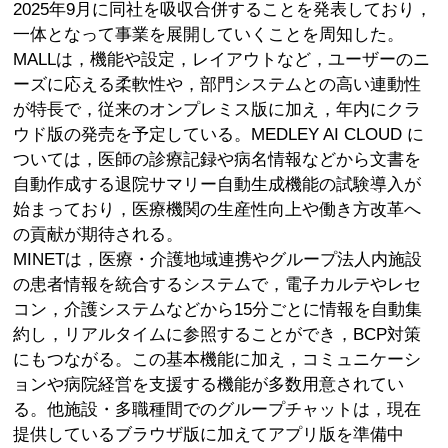
2025年9月に同社を吸収合併することを発表しており，
一体となって事業を展開していくことを周知した。
MALLは，機能や設定，レイアウトなど，ユーザーのニ
ーズに応える柔軟性や，部門システムとの高い連動性
が特長で，従来のオンプレミス版に加え，年内にクラ
ウド版の発売を予定している。MEDLEY AI CLOUD に
ついては，医師の診療記録や病名情報などから文書を
自動作成する退院サマリー自動生成機能の試験導入が
始まっており，医療機関の生産性向上や働き方改革へ
の貢献が期待される。
MINETは，医療・介護地域連携やグループ法人内施設
の患者情報を統合するシステムで，電子カルテやレセ
コン，介護システムなどから15分ごとに情報を自動集
約し，リアルタイムに参照することができ，BCP対策
にもつながる。この基本機能に加え，コミュニケーシ
ョンや病院経営を支援する機能が多数用意されてい
る。他施設・多職種間でのグループチャットは，現在
提供しているブラウザ版に加えてアプリ版を準備中