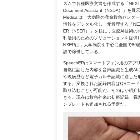
ズムで各種医療文書を作成する「NEXT S
Document Assistant（NSDA）」を
Medicalは，大病院の救命救急センタ
情報をデジタル化し一元管理する「NEXT 
ER（NSER）」を核に，医療AI技術
利活用のためのソリューションを提供
NSERは，大学病院を中心に全国で80
設で稼働している。
SpeechERはスマートフォン用のア
自然に話した内容を音声認識と生成AI
や現病歴など電子カルテ記載に適した
する。変換された記録内容はQRコー
取り込むことが可能だ。そのほか紹介
きる。現在は救急外来の初療記録，看
ンプレートも追加される予定だ。