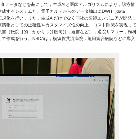
検査データなどを基にして，生成AIと医師アルゴリズムにより，診療情
成するシステムだ。電子カルテからのデータ抽出にDWH（data
タの正規化を行い，また，生成AIだけでなく同社の医師エンジニアが開発し
療情報としての正確性やカスタマイズ性の向上，コスト削減を実現して
供書（転院目的，かかりつけ医向け，返書など），退院サマリー，転科
て作成を行う。NSDAは，横須賀共済病院，亀田総合病院などに導入