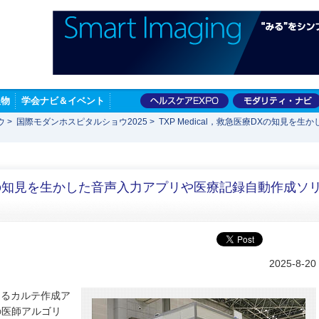
版物
学会ナビ＆イベント
ウ
>
国際モダンホスピタルショウ2025
>
TXP Medical，救急医療DXの知見
医療DXの知見を生かした音声入力アプリや医療記録自動作成ソ
2025-8-20
によるカルテ作成ア
自の医師アルゴリ