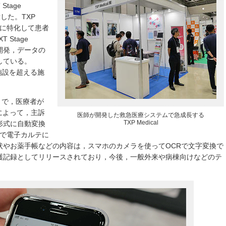
tage
展示した。TXP
ーに特化して患者
Stage
の開発，データの
している。
施設を超える施
プリで，医療者が
によって，主訴
医師が開発した救急医療システムで急成長する
TXP Medical
形式に自動変換
ドで電子カルテに
状やお薬手帳などの内容は，スマホのカメラを使ってOCRで文字変換で
護記録としてリリースされており，今後，一般外来や病棟向けなどのテ