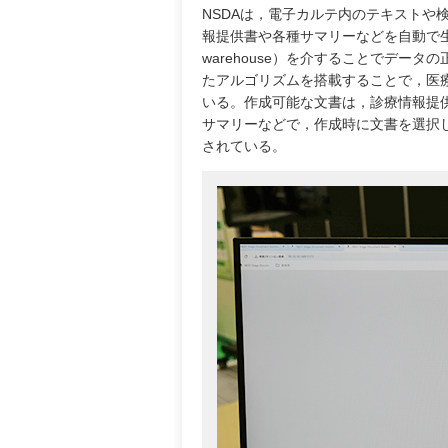
NSDAは，電子カルテ内のテキストや
報提供書や各種サマリーなどを自動で生
warehouse）を介することでデー
たアルゴリズムを搭載することで，医
いる。作成可能な文書は，診療情報提
サマリーなどで，作成時に文書を選択し
されている。