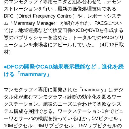
のマンモグラフィ専用モニタと組み合わせて，デモン
ストレーションを行い，最新の画像処理技術である
DFC（Direct Frequency Control）や，レポートシステ
ム「Mammary Manager」が紹介された。PACSについ
ては，地域連携などで検査画像のCDやDVDを作成する
際のパブリッシャーを含めた，トータルでのPACSソリ
ューションを来場者にアピールしていた。（4月13日取
材）
●DFCの開発やCAD結果表示機能など，進化を続
ける「mammary」
マンモグラフィ専用に開発された「mammary」はデジ
タル化が進むマンモグラフィ診断の効率化を図るワー
クステーション。施設のニーズに合わせて柔軟なシス
テム構成を展開できる。ワークステーション1台でビュ
ーワとサーバの機能を持っているほか，5Mピクセル，
10Mピクセル，9Mサブピクセル，15Mサブピクセルの