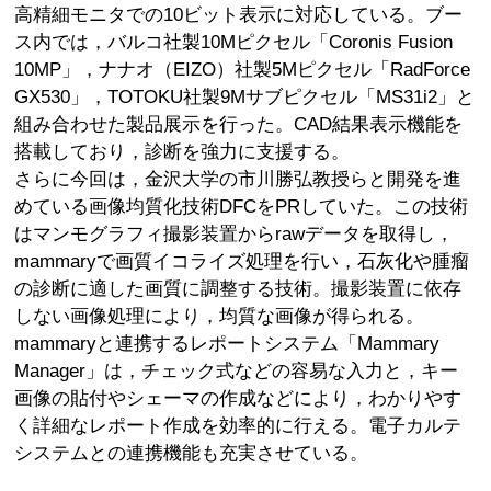
高精細モニタでの10ビット表示に対応している。ブー
ス内では，バルコ社製10Mピクセル「Coronis Fusion
10MP」，ナナオ（EIZO）社製5Mピクセル「RadForce
GX530」，TOTOKU社製9Mサブピクセル「MS31i2」と
組み合わせた製品展示を行った。CAD結果表示機能を
搭載しており，診断を強力に支援する。
さらに今回は，金沢大学の市川勝弘教授らと開発を進
めている画像均質化技術DFCをPRしていた。この技術
はマンモグラフィ撮影装置からrawデータを取得し，
mammaryで画質イコライズ処理を行い，石灰化や腫瘤
の診断に適した画質に調整する技術。撮影装置に依存
しない画像処理により，均質な画像が得られる。
mammaryと連携するレポートシステム「Mammary
Manager」は，チェック式などの容易な入力と，キー
画像の貼付やシェーマの作成などにより，わかりやす
く詳細なレポート作成を効率的に行える。電子カルテ
システムとの連携機能も充実させている。