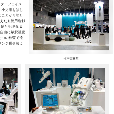
インターフェイス
，小児用をはじ
むことが可能と
備えた血管用造影
造影剤と生理食塩
，自由に希釈濃度
とつの検査で造
リンジ乗せ替え
根本杏林堂