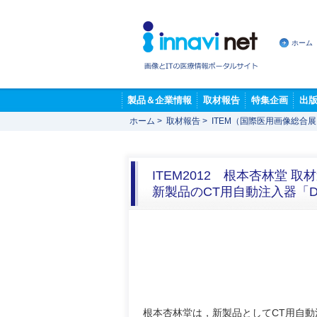
ホーム
製品＆企業情報
取材報告
特集企画
出
ホーム
>
取材報告
>
ITEM（国際医用画像総合
ITEM2012 根本杏林堂 取
新製品のCT用自動注入器「DU
根本杏林堂は，新製品としてCT用自動