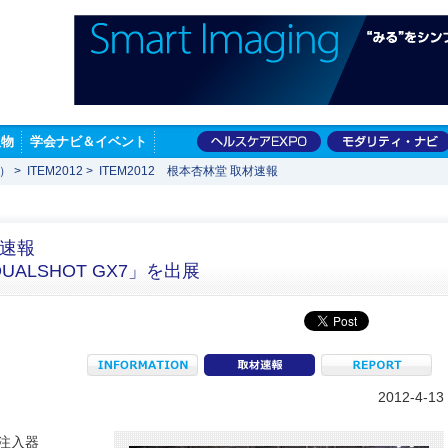
版物
学会ナビ＆イベント
展）
>
ITEM2012
>
ITEM2012 根本杏林堂 取材速報
材速報
ALSHOT GX7」を出展
INFORMATION
coverage
R
2012-4-13
注入器