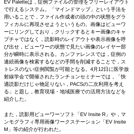
EV Paletteは，症例ファイルの管理をフリーレイアウト
で行えるシステム。「マインドマップ」という手法を
用いることで，ファイル作成者の頭の中の状態をグラ
フィカルに再現させようというもの。画像はビューワ
ーにリングしており，クリックするとキー画像のキャ
プチャではなく，読影時のレイアウトや表示画像を呼
び出せ，ビューワーの状態で見たい画像のレイヤー部
分が瞬時に表示される。カンファレンスでは，症例の
連続画像を検索するなどの手間を削減することで，ス
トレスのない症例閲覧が可能となる。4月12日に医学放
射線学会で開催されたランチョンセミナーでは，「快
適読影だけじゃ物足りない，PACSの二次利用を考え
る」と題し，教育現場・地域医療での活用方法などを
紹介した。
また，読影用ビューワーソフト「EV Insite R」や，マ
ンモグラフィ専用画像ワークステーション「EV Insite
M」等の紹介が行われた。