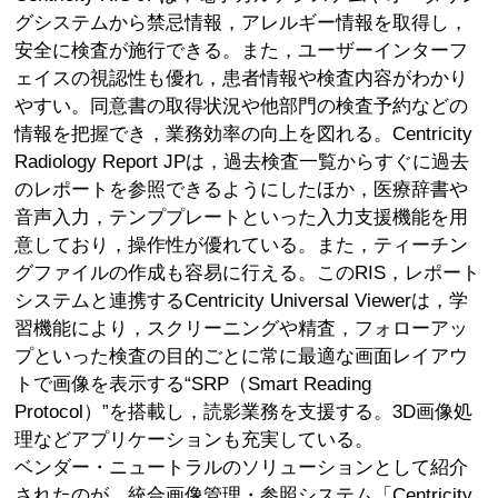
グシステムから禁忌情報，アレルギー情報を取得し，
安全に検査が施行できる。また，ユーザーインターフ
ェイスの視認性も優れ，患者情報や検査内容がわかり
やすい。同意書の取得状況や他部門の検査予約などの
情報を把握でき，業務効率の向上を図れる。Centricity
Radiology Report JPは，過去検査一覧からすぐに過去
のレポートを参照できるようにしたほか，医療辞書や
音声入力，テンププレートといった入力支援機能を用
意しており，操作性が優れている。また，ティーチン
グファイルの作成も容易に行える。このRIS，レポート
システムと連携するCentricity Universal Viewerは，学
習機能により，スクリーニングや精査，フォローアッ
プといった検査の目的ごとに常に最適な画面レイアウ
トで画像を表示する“SRP（Smart Reading
Protocol）”を搭載し，読影業務を支援する。3D画像処
理などアプリケーションも充実している。
ベンダー・ニュートラルのソリューションとして紹介
されたのが，統合画像管理・参照システム「Centricity