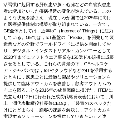
活習慣に起因する肝疾患や脳・心臓などの血管疾患患
者の増加といった疾病構造の変化が進んでいる。この
ような状況を踏まえ，現在，わが国では2025年に向け
た医療提供体制の構築が取り組まれている。一方で，
GE全体としては，近年IoT（Internet of Things）に注力
している。GEでは，IoT基盤の「Predix」を開発して製
造業などの分野でワールドワイドに提供を開始してお
り，デジタル・インダストリアル・カンパニーとして
2020年までにソフトウエア事業を150億ドル規模に成長
させるとしている。これらの背景の下，GEヘルスケ
ア・ジャパンでは，IoTやクラウドなどのITを活用する
とともに，疾患ごとに最適な製品やソリューションを
提供して臨床アウトカムを改善し，顧客アウトカムの
向上を図ることを2016年の成長戦略に掲げた。ITEMに
先立ち4月12日に行われた成長戦略発表会において，川
上 潤代表取締役社長兼CEOは，「装置のスペックだ
けにとどまらず，顧客の課題を解決し，アウトカムを
実現するソリューションを提供していきたい」と述