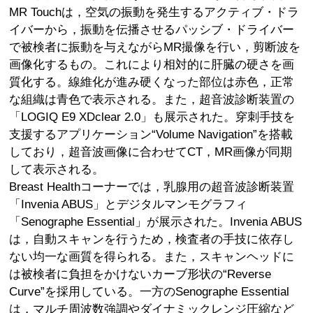
MR Touchは，空気の振動を発生するアクティブ・ドラ
イバーから，振動を伝播させるパッシブ・ドライバー
で被検者に振動を与えながらMR撮像を行い，剪断波を
画像化するもの。これにより相対的に肝臓の硬さを画
質化する。線維化が進み硬くなった部位は赤色，正常
な組織は青色で表示される。また，超音波診断装置の
「LOGIQ E9 XDclear 2.0」も展示された。穿刺手技を
支援するアプリケーション“Volume Navigation”を搭載
しており，超音波画像に合わせてCT，MR画像が同期
して表示される。
Breast Healthコーナーでは，乳腺用の超音波診断装置
「Invenia ABUS」とデジタルマンモグラフィ
「Senographe Essential」が展示された。Invenia ABUS
は，自動スキャンを行うため，検査者の手技に依存し
ない均一な画質を得られる。また，スキャンヘッドに
は被検者に負担をかけないカーブ形状の“Reverse
Curve”を採用している。一方のSenographe Essential
は，マルチ周波数強調やダイナミックレンジ圧縮など