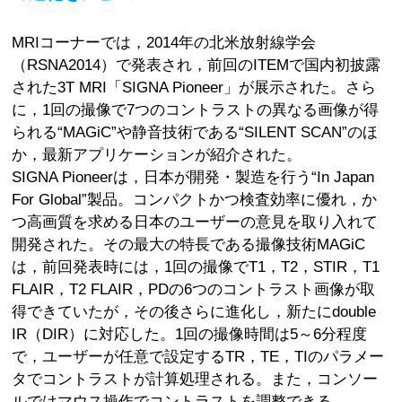
MRIコーナーでは，2014年の北米放射線学会
（RSNA2014）で発表され，前回のITEMで国内初披露
された3T MRI「SIGNA Pioneer」が展示された。さら
に，1回の撮像で7つのコントラストの異なる画像が得
られる“MAGiC”や静音技術である“SILENT SCAN”のほ
か，最新アプリケーションが紹介された。
SIGNA Pioneerは，日本が開発・製造を行う“In Japan
For Global”製品。コンパクトかつ検査効率に優れ，か
つ高画質を求める日本のユーザーの意見を取り入れて
開発された。その最大の特長である撮像技術MAGiC
は，前回発表時には，1回の撮像でT1，T2，STIR，T1
FLAIR，T2 FLAIR，PDの6つのコントラスト画像が取
得できていたが，その後さらに進化し，新たにdouble
IR（DIR）に対応した。1回の撮像時間は5～6分程度
で，ユーザーが任意で設定するTR，TE，TIのパラメー
タでコントラストが計算処理される。また，コンソー
ルではマウス操作でコントラストを調整できる。