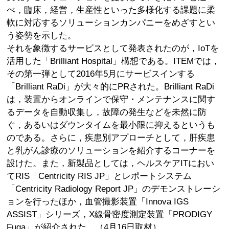
べ，臨床，経営，生産性といった多様化する課題に柔
軟に対応するソリューションカンパニーをめざすとい
う姿勢を示した。
それを象徴するサービスとして発表されたのが，IoTを
活用した「Brilliant Hospital」構想である。ITEMでは，
その第一弾として2016年5月にサービスインする
「Brilliant RaDi」が大々的にPRされた。Brilliant RaDi
は，装置からオンラインで保守・メンテナンスに関す
るデータを自動収集し，故障の発生などを未然に防
ぐ，あるいはダウンタイムを最小限に抑えるというも
のである。さらに，疾患別アプローチとして，肝疾患
と乳がん診療のソリューションを紹介するコーナーを
設けた。また，新製品としては，ヘルスケアITにおい
てRIS「Centricity RIS JP」とレポートシステム
「Centricity Radiology Report JP」のデモンストレーシ
ョンを行ったほか，血管撮影装置「Innova IGS
ASSIST」シリーズ，X線骨密度測定装置「PRODIGY
Fuga」が紹介された。（4月16日取材）