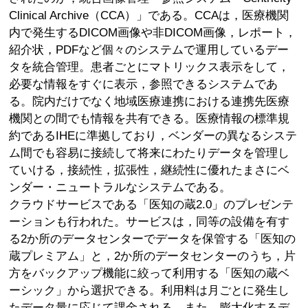
Clinical Archive（CCA）」である。CCAは，医療機関
内で発生するDICOM画像や非DICOM画像，レポート，
紹介状，PDFなど個々のシステムで運用しているデー
タを統合管理。患者ごとにマトリックス表示をして，
必要な情報をすぐに表示，参照できるシステムであ
る。院内だけでなく地域医療連携における連携先医療
機関との間でも情報を共有できる。医療情報の標準規
約であるIHEに準拠しており，ベンダーの異なるシステ
ム間でも容易に接続して将来にわたりデータを管理し
ていける，接続性，拡張性，継続性に優れたまさにベ
ンダー・ニュートラルなシステムである。
クラウドサービスである「医知の蔵2.0」のプレゼンテ
ーションも行われた。サービスは，同等の設備を有す
る2か所のデータセンターでデータを保管する「医知の
蔵プレミアム」と，2か所のデータセンターのうち，片
方をバックアップ機能に絞って利用する「医知の蔵ベ
ーシック」から選択できる。利用料は月ごとに発生し
たデータ量に応じて課金される。また，膨大化するデ