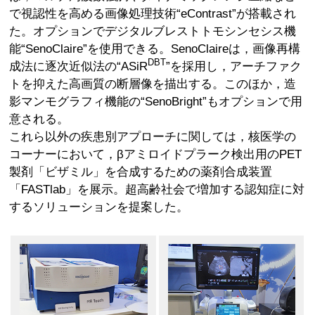
で視認性を高める画像処理技術“eContrast”が搭載され
た。オプションでデジタルブレストトモシンセシス機
能“SenoClaire”を使用できる。SenoClaireは，画像再構
DBT
成法に逐次近似法の“ASiR
”を採用し，アーチファク
トを抑えた高画質の断層像を描出する。このほか，造
影マンモグラフィ機能の“SenoBright”もオプションで用
意される。
これら以外の疾患別アプローチに関しては，核医学の
コーナーにおいて，βアミロイドプラーク検出用のPET
製剤「ビザミル」を合成するための薬剤合成装置
「FASTlab」を展示。超高齢社会で増加する認知症に対
するソリューションを提案した。