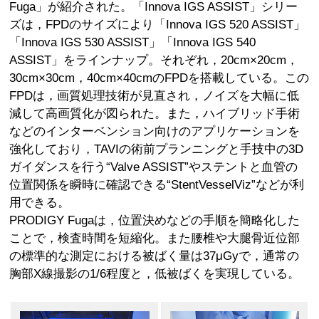
Fuga」が紹介された。「Innova IGS ASSIST」シリー
ズは，FPDのサイズにより「Innova IGS 520 ASSIST」
「Innova IGS 530 ASSIST」「Innova IGS 540
ASSIST」をラインナップ。それぞれ，20cm×20cm，
30cm×30cm，40cm×40cmのFPDを搭載している。この
FPDは，画質処理技術が見直され，ノイズを大幅に低
減して高画質化が図られた。また，ハイブリッド手術
などのインターベンション向けのアプリケーションを
強化しており，TAVIの術前プランニングと手技中の3D
ガイダンスを行う“Valve ASSIST”やステントと血管の
位置関係を瞬時に確認できる“StentVesselViz”などが利
用できる。
PRODIGY Fugaは，位置決めなどの手順を簡略化した
ことで，検査時間を短縮化。また腰椎や大腿骨近位部
の標準的な測定における被ばく量は37μGyで，通常の
胸部X線撮影の1/6程度と，低被ばくを実現している。