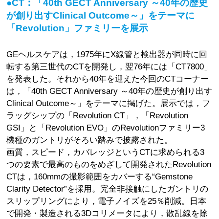
●CT：「40th GECT Anniversary ～40年の歴史
が創り出すClinical Outcome～」をテーマに
「Revolution」ファミリーを展示
GEヘルスケアは，1975年にX線管と検出器が同時に回
転する第三世代のCTを開発し，翌76年には「CT7800」
を発表した。それから40年を迎えた今回のCTコーナー
は，「40th GECT Anniversary ～40年の歴史が創り出す
Clinical Outcome～」をテーマに掲げた。展示では，フ
ラッグシップの「Revolution CT」，「Revolution
GSI」と「Revolution EVO」のRevolutionファミリー3
機種のガントリがそろい踏みで披露された。
画質，スピード，カバレッジというCTに求められる3
つの要素で最高のものをめざして開発されたRevolution
CTは，160mmの撮影範囲をカバーする“Gemstone
Clarity Detector”を採用。完全非接触にしたガントリの
スリップリングにより，電子ノイズを25％削減。日本
で開発・製造される3Dコリメータにより，散乱線を除