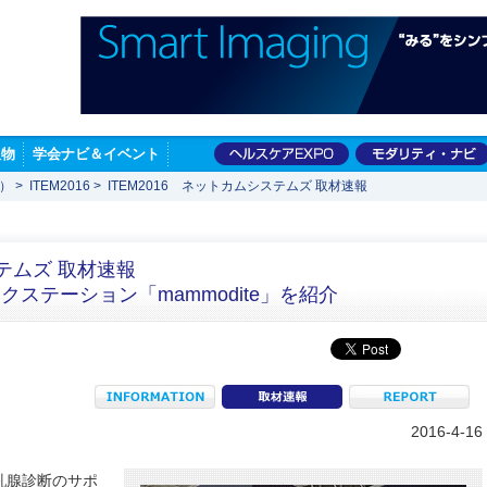
版物
学会ナビ＆イベント
展）
>
ITEM2016
>
ITEM2016 ネットカムシステムズ 取材速報
ステムズ 取材速報
ステーション「mammodite」を紹介
INFORMATION
coverage
R
2016-4-16
乳腺診断のサポ