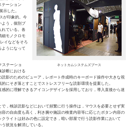
ステーション
を展示した。
ナスが印象的。今
いよう，個別ブ
入れている。各
精細モノクロモ
プレイなどをそろ
るようになって
ークステーショ
ネットカムシステムズブース
像診断における
の読影のためのビューア，レポート作成時のキーボード操作や大きな視
底的にそぎ落とすことでストレスフリーな読影環境を提案した。
直感的に理解できるアイコンデザインを採用しており，導入直後から迷
とで，検診読影などにおいて頻繁に行う操作は，マウスを必要とせず実
内容の自由度も高く，利き腕や施設の検査内容等に応じたボタン内容の
ックライトは好みの色に設定でき，暗い部屋で行う読影作業において
いう状況を解消している。