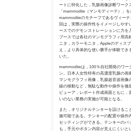
ートに特化した，乳腺画像診断ワーク
「mammodite（マンモディーテ）」
mammoditeのモチーフであるヴィー
回は，実際の操作性をイメージしやす
ースでのデモンストレーションに力を
ブースでは各社のマンモグラフィ用高
ニタ，カラーモニタ，Appleのディス
え，より具体的な使い勝手が体験でき
いた。
mammoditeは，100％自社開発のワ
ン。日本人女性特有の高濃度乳腺の画
マンモグラフィ画像，乳腺超音波画像
線の移動など，無駄な動作や操作を徹
ビューア，レポート作成画面ともに，
いのない業務の実施が可能となる。
また，オリジナルテンキーを設けるこ
施可能である。テンキーの配置や操作
セッティングができる。テンキーのバ
も，手元やボタン内容が見えにくいと