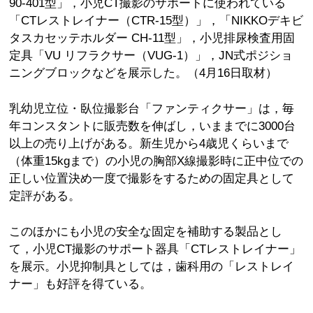
90-401型」，小児CT撮影のサポートに使われている
「CTレストレイナー（CTR-15型）」，「NIKKOデキビ
タスカセッテホルダー CH-11型」，小児排尿検査用固
定具「VU リフラクサー（VUG-1）」，JN式ポジショ
ニングブロックなどを展示した。（4月16日取材）
乳幼児立位・臥位撮影台「ファンティクサー」は，毎
年コンスタントに販売数を伸ばし，いままでに3000台
以上の売り上げがある。新生児から4歳児くらいまで
（体重15kgまで）の小児の胸部X線撮影時に正中位での
正しい位置決め一度で撮影をするための固定具として
定評がある。
このほかにも小児の安全な固定を補助する製品とし
て，小児CT撮影のサポート器具「CTレストレイナー」
を展示。小児抑制具としては，歯科用の「レストレイ
ナー」も好評を得ている。