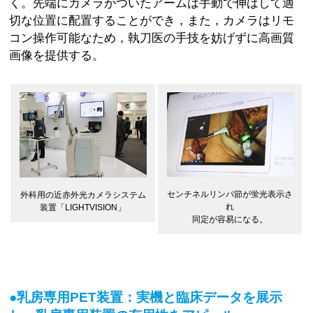
く。先端にカメラがついたアームは手動で伸ばして適
切な位置に配置することができ，また，カメラはリモ
コン操作可能なため，執刀医の手技を妨げずに高画質
画像を提供する。
センチネルリンパ節が蛍光表示さ
外科用の近赤外光カメラシステム
れ
装置「LIGHTVISION」
同定が容易になる。
●乳房専用PET装置：実機と臨床データを展示