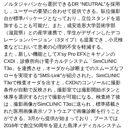
ノルタジャパンから選択できるDR “NEUTRAL”を採用
し，ユーザーの要望に合わせて提供できる。臥位撮影
台が標準パッケージとなっており，立位スタンドを追
加することも可能だ。また，成安造形大学芸術学部
（滋賀県）との産学連携で，学生がデザインしたデコ
レーションバージョン（3タイプ）も提案でき，小児検
査などにおいて患者の心理的不安を軽減する。
また，新しい機能としてX’sy Pro EFXとキヤノンの
CXDI，診療所向け電子カルテシステム「SimCLINIC
T3α」を連携させ，オーダから診断までのスムーズなフ
ローを実現する“SMS-Link”が紹介された。SimCLINIC
T3αで検査オーダを出すと，CXDIのコンソールに撮影
条件が自動で反映され，撮影室では撮影開始ボタンと
体厚を選択するだけで撮影が可能になる。検査終了後
は，撮影画像がSimCLINIC T3αに送られ，標準搭載さ
れた医用画像表示ソフトウエアで画像診断を行うこと
ができる。3月から提供が始まっており，ブースでは
2016年で創立50周年を迎えた島津メディカルシステム