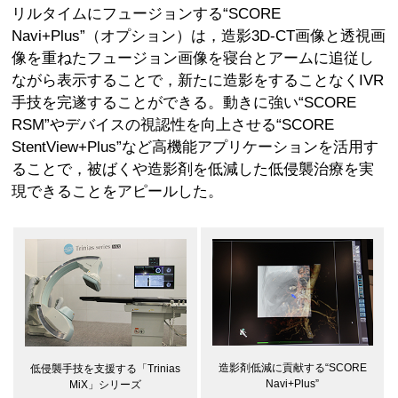
リルタイムにフュージョンする“SCORE
Navi+Plus”（オプション）は，造影3D-CT画像と透視画
像を重ねたフュージョン画像を寝台とアームに追従し
ながら表示することで，新たに造影をすることなくIVR
手技を完遂することができる。動きに強い“SCORE
RSM”やデバイスの視認性を向上させる“SCORE
StentView+Plus”など高機能アプリケーションを活用す
ることで，被ばくや造影剤を低減した低侵襲治療を実
現できることをアピールした。
造影剤低減に貢献する“SCORE
低侵襲手技を支援する「Trinias
Navi+Plus”
MiX」シリーズ