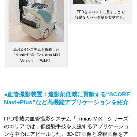
FPDをスロットに差すことで
容易なカバー着脱を実現する。
島津DRシステムを搭載した
「MobileDaRt Evolution MX7
Version」（W.I.P.）
●血管撮影装置：造影剤低減に貢献する“SCORE
Navi+Plus”など高機能アプリケーションを紹介
FPD搭載の血管撮影システム「Trinias MiX」シリーズ
のエリアでは，低侵襲手技を支援するアプリケーショ
ンを中心にアピールした。3D-CT画像と透視画像をア