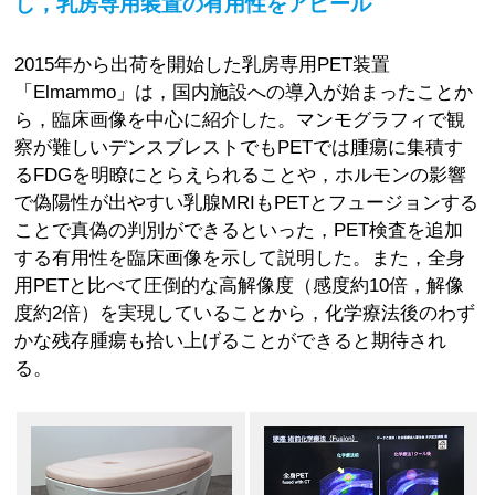
し，乳房専用装置の有用性をアピール
2015年から出荷を開始した乳房専用PET装置
「Elmammo」は，国内施設への導入が始まったことか
ら，臨床画像を中心に紹介した。マンモグラフィで観
察が難しいデンスブレストでもPETでは腫瘍に集積す
るFDGを明瞭にとらえられることや，ホルモンの影響
で偽陽性が出やすい乳腺MRIもPETとフュージョンする
ことで真偽の判別ができるといった，PET検査を追加
する有用性を臨床画像を示して説明した。また，全身
用PETと比べて圧倒的な高解像度（感度約10倍，解像
度約2倍）を実現していることから，化学療法後のわず
かな残存腫瘍も拾い上げることができると期待され
る。