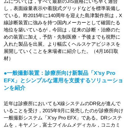
ムについては，すべて最新のJIS規格にいち早く適合
し，表面線量表示や着脱式グリッドなどを標準装備し
ている。昨2015年に140周年を迎えた島津製作所は，X
線診断装置に強みを持つ国内メーカーとして確固たる
地位を築いているが，今回は，従来の診断・治療のた
めの装置に加え，予防・先制医療・予後までも視野に
入れた製品を出展。より幅広くヘルスケアビジネスを
展開していくことを来場者に紹介した。（4月16日取
材）
●一般撮影装置：診療所向け新製品「X’sy Pro
EFX」とシンプルな運用を支援するソリューショ
ンを紹介
近年は診療所においてもX線システムのDR化が進んで
いることを受け，2015年9月に発売したのが診療所向け
一般撮影システム「X’sy Pro EFX」である。DRシステ
ムを，キヤノン，富士フイルムメディカル，コニカミ