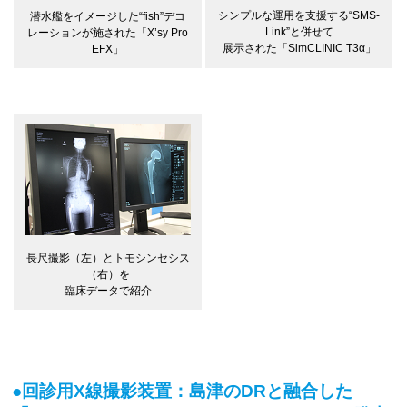
シンプルな運用を支援する“SMS-
潜水艦をイメージした“fish”デコ
Link”と併せて
レーションが施された「X’sy Pro
展示された「SimCLINIC T3α」
EFX」
長尺撮影（左）とトモシンセシス
（右）を
臨床データで紹介
●回診用X線撮影装置：島津のDRと融合した