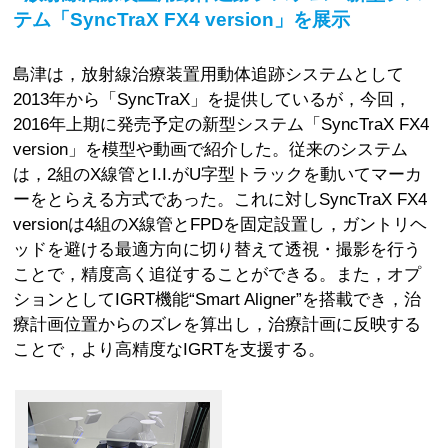
テム「SyncTraX FX4 version」を展示
島津は，放射線治療装置用動体追跡システムとして
2013年から「SyncTraX」を提供しているが，今回，
2016年上期に発売予定の新型システム「SyncTraX FX4
version」を模型や動画で紹介した。従来のシステム
は，2組のX線管とI.I.がU字型トラックを動いてマーカ
ーをとらえる方式であった。これに対しSyncTraX FX4
versionは4組のX線管とFPDを固定設置し，ガントリヘ
ッドを避ける最適方向に切り替えて透視・撮影を行う
ことで，精度高く追従することができる。また，オプ
ションとしてIGRT機能“Smart Aligner”を搭載でき，治
療計画位置からのズレを算出し，治療計画に反映する
ことで，より高精度なIGRTを支援する。