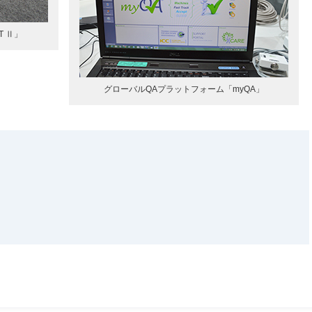
T Ⅱ」
グローバルQAプラットフォーム「myQA」