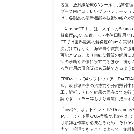
装置，放射線治療QAツール，品質管
ブース内には，広いプレゼンテーショ
け，各製品の最新機能や技術の紹介が
「XtremeCT Ⅱ」は，スイスのScanco 
解像度pQCT装置。ヒト生体四肢用と
CTでは世界最高の解像度60μmを実現
度だけではなく，海綿骨や皮質骨の微
可能となる。より精細な骨質の解析に
症の診断や治療に役立てるほか，抗が
る副作用の研究等にも貢献できるよう
EPIDベースQAソフトウエア「PerF
ル。放射線治療の治療前や分割照射中に
工，解析，そして結果の保存までを行
認でき，エラー等もより迅速に把握す
「myQA」は，ドイツ・IBA Dosi
化し，より多用なQA業務が求められ
は煩雑な作業が必要なるため，それぞ
内で，管理できることによって，施設情報