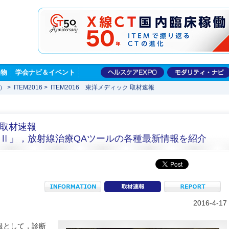
版物
学会ナビ＆イベント
展）
>
ITEM2016
>
ITEM2016 東洋メディック 取材速報
 取材速報
eCT Ⅱ」，放射線治療QAツールの各種最新情報を紹介
INFORMATION
coverage
R
2016-4-17
報として，診断