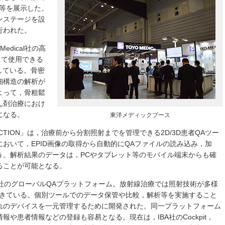
理等を展示した。
ンステージを設
行われた。
Medical社の高
して使用できる
している。骨密
細構造の解析が
よって，骨粗鬆
ん剤治療におけ
になる。
東洋メディックブース
RACTION」は，治療前から分割照射までを管理できる2D/3D患者QAツー
おいて，EPID画像の取得から自動的にQAファイルの読み込み，加
う。解析結果のデータは，PCやタブレット等のモバイル端末からも確
ることが可能となる。
metry社のグローバルQAプラットフォーム。放射線治療では照射技術が多様
てきている。個別ツールでのデータ保管や比較，解析等を実施すること
れのデバイスを一元管理するために開発された。同一プラットフォーム
や患者情報などの登録も容易となる。現在は，IBA社のCockpit，