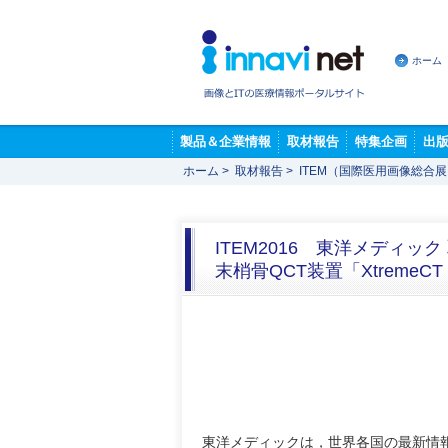
ホーム
製品＆企業情報
取材報告
特集企画
出
ホーム
>
取材報告
>
ITEM（国際医用画像総合
ITEM2016 東洋メディック
末梢骨QCT装置「Xtrem
東洋メディックは，世界各国の最新情