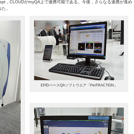
rack，Accept，CLOUDがmyQA上で連携可能である。今後，さらなる連携が進め
れた。
EPIDベースQAソフトウエア「PerFRACTION」