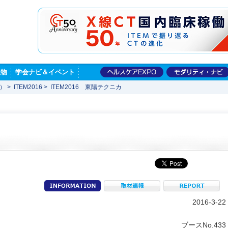
版物
学会ナビ＆イベント
展）
>
ITEM2016
>
ITEM2016 東陽テクニカ
information
取材速報
R
2016-3-22
ブースNo.433