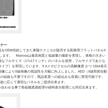
ーナー
品をOEM供給してきた東陽テクニカが販売する医療用フラットパネルX
展示します。 Matrixiaは最高画質と低線量の撮影を実現し，体格の大きい
なフルサイズ（17x17インチ）のパネルを採用，フルサイズでありな
タイプ）を実現しています。9.4メガピクセルの高解像度 かつ 16bit表示
像によりX線画像の視認性を大幅に向上しました。AED（X線照射自動
との結線も不要ですので，既設装置への組込みも容易に実現可能です。
用途に応じて適切なパネルをご提供出来ます。
と組み合わせる事で骨組織透過処理や経時差分処理にも対応出来ます。