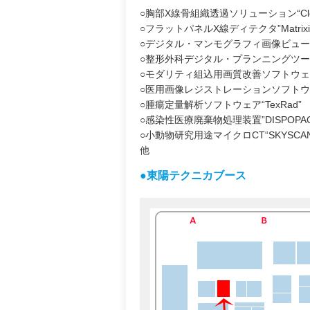
○胸部X線骨組織透過ソリューション“Clea
○フラットパネルX線ディテクタ”Matrix
○デジタル・マンモグラフィ画像ビューア“
○整形外科デジタル・プランニングツール“Ort
○モダリティ組込用画質改善ソフトウェア“
○医用画像レジストレーションソフトウェア“Bla
○腫瘍定量解析ソフトウェア“TexRad”
○感染性医療廃棄物処理装置”DISPOPA
○小動物研究用途マイクロCT“SKYSCAN
他
●東陽テクニカブース