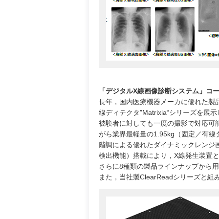
「デジタルX線画像診断システム」コ
長年，国内医療機器メーカに優れた製
線ディテクタ”Matrixia“シリーズを
被験者に対しても一度の撮影で対応可能
がら業界最軽量の1.95kg（固定／有線
階調による優れたダイナミックレンジ画
検出機能）搭載により，X線発生装置
さらに8種類の製品ラインナップから
また，当社製ClearReadシリーズ