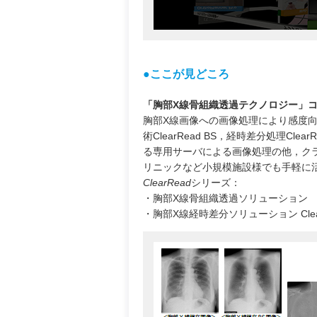
●ここが見どころ
「胸部X線骨組織透過テクノロジー」
胸部X線画像への画像処理により感度向上
術ClearRead BS，経時差分処理Cl
る専用サーバによる画像処理の他，ク
リニックなど小規模施設様でも手軽に
ClearRead
シリーズ：
・胸部X線骨組織透過ソリューション Cle
・胸部X線経時差分ソリューション ClearR