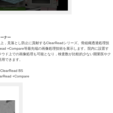
コーナー
，見落とし防止に貢献するClearReadシリーズ。骨組織透過処理技
earRead +Compare等最先端の画像処理技術を展示します。院内に設置す
ラウド上での画像処理も可能となり，検査数が比較的少ない開業医やク
活用できます。
arRead BS
ead +Compare