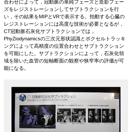
合わせによって，冠動脈の単純フェーズと造影フェー
ズをレジストレーションしてサブトラクションを行
い，その結果をMIPとVRで表示する。拍動する心臓の
レジストレーションには高度な技術が必要となるが，
CT冠動脈石灰化サブトラクションでは，
PhyZiodynamicsの三次元形状認識とボクセルトラッキ
ングによって高精度の位置合わせとサブトラクション
を可能にした。サブトラクションによって，石灰化領
域を除いた血管の短軸断面の観察や狭窄率の評価が可
能になる。