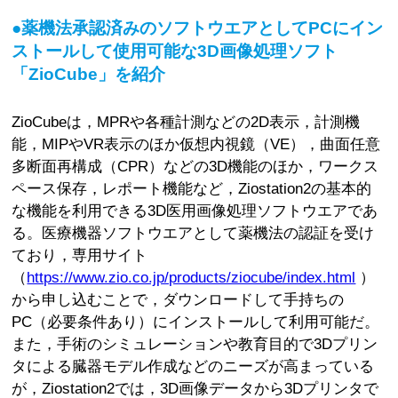
●薬機法承認済みのソフトウエアとしてPCにイン
ストールして使用可能な3D画像処理ソフト
「ZioCube」を紹介
ZioCubeは，MPRや各種計測などの2D表示，計測機
能，MIPやVR表示のほか仮想内視鏡（VE），曲面任意
多断面再構成（CPR）などの3D機能のほか，ワークス
ペース保存，レポート機能など，Ziostation2の基本的
な機能を利用できる3D医用画像処理ソフトウエアであ
る。医療機器ソフトウエアとして薬機法の認証を受け
ており，専用サイト
（
https://www.zio.co.jp/products/ziocube/index.html
）
から申し込むことで，ダウンロードして手持ちの
PC（必要条件あり）にインストールして利用可能だ。
また，手術のシミュレーションや教育目的で3Dプリン
タによる臓器モデル作成などのニーズが高まっている
が，Ziostation2では，3D画像データから3Dプリンタで