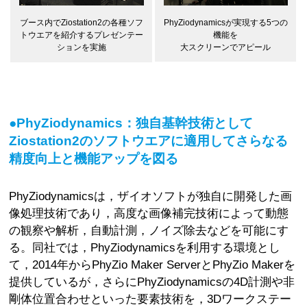
PhyZiodynamicsが実現する5つの
ブース内でZiostation2の各種ソフ
機能を
トウエアを紹介するプレゼンテー
大スクリーンでアピール
ションを実施
●PhyZiodynamics：独自基幹技術として
Ziostation2のソフトウエアに適用してさらなる
精度向上と機能アップを図る
PhyZiodynamicsは，ザイオソフトが独自に開発した画
像処理技術であり，高度な画像補完技術によって動態
の観察や解析，自動計測，ノイズ除去などを可能にす
る。同社では，PhyZiodynamicsを利用する環境とし
て，2014年からPhyZio Maker ServerとPhyZio Makerを
提供しているが，さらにPhyZiodynamicsの4D計測や非
剛体位置合わせといった要素技術を，3Dワークステー