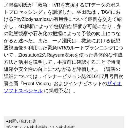
ノ瀬嘉明氏が「救急・IVRを支援するCTデータのポス
トプロセッシング」を講演した。林田氏は，TAVIにお
けるPhyZiodynamicsの有用性について症例を交えて紹
介し，4D解析によって包括的な評価が可能になり，弁
の動態観察や石灰化の把握によって予後の向上につな
がると述べた。また，一ノ瀬氏は，救急における仮想
透視画像を利用した緊急IVRのルートプランニングにつ
いて，Ziostation2のRaysum表示を使った具体的な作成
方法と活用を説明して，手技前に確認することで時間
短縮や安全性の向上につながると評価した。（講演の
詳細については，インナービジョン誌2016年7月号目次
裏企画『Front Vision』およびインナビネットの
ザイオ
ソフトスペシャル
に掲載予定）。
●お問い合わせ先
ザイオソフト株式会社/アミン株式会社