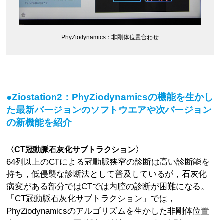
PhyZiodynamics：非剛体位置合わせ
●Ziostation2：PhyZiodynamicsの機能を生かし
た最新バージョンのソフトウエアや次バージョン
の新機能を紹介
〈CT冠動脈石灰化サブトラクション〉
64列以上のCTによる冠動脈狭窄の診断は高い診断能を
持ち，低侵襲な診断法として普及しているが，石灰化
病変がある部分ではCTでは内腔の診断が困難になる。
「CT冠動脈石灰化サブトラクション」では，
PhyZiodynamicsのアルゴリズムを生かした非剛体位置