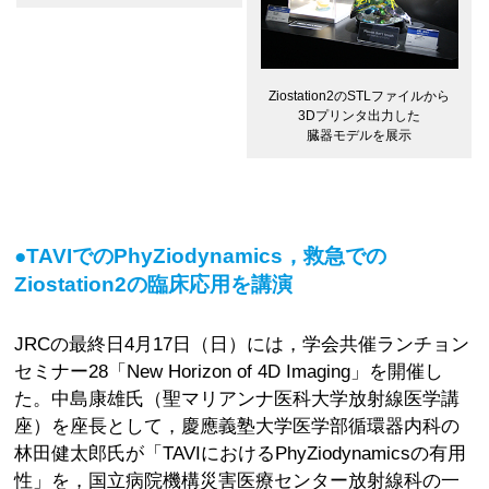
Ziostation2のSTLファイルから
3Dプリンタ出力した
臓器モデルを展示
●TAVIでのPhyZiodynamics，救急での
Ziostation2の臨床応用を講演
JRCの最終日4月17日（日）には，学会共催ランチョン
セミナー28「New Horizon of 4D Imaging」を開催し
た。中島康雄氏（聖マリアンナ医科大学放射線医学講
座）を座長として，慶應義塾大学医学部循環器内科の
林田健太郎氏が「TAVIにおけるPhyZiodynamicsの有用
性」を，国立病院機構災害医療センター放射線科の一