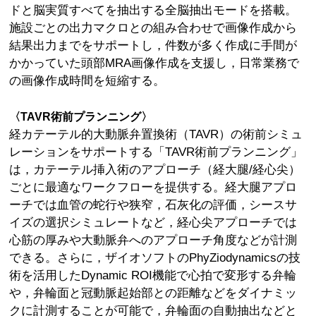
ドと脳実質すべてを抽出する全脳抽出モードを搭載。
施設ごとの出力マクロとの組み合わせで画像作成から
結果出力までをサポートし，件数が多く作成に手間が
かかっていた頭部MRA画像作成を支援し，日常業務で
の画像作成時間を短縮する。
〈TAVR術前プランニング〉
経カテーテル的大動脈弁置換術（TAVR）の術前シミュ
レーションをサポートする「TAVR術前プランニング」
は，カテーテル挿入術のアプローチ（経大腿/経心尖）
ごとに最適なワークフローを提供する。経大腿アプロ
ーチでは血管の蛇行や狭窄，石灰化の評価，シースサ
イズの選択シミュレートなど，経心尖アプローチでは
心筋の厚みや大動脈弁へのアプローチ角度などが計測
できる。さらに，ザイオソフトのPhyZiodynamicsの技
術を活用したDynamic ROI機能で心拍で変形する弁輪
や，弁輪面と冠動脈起始部との距離などをダイナミッ
クに計測することが可能で，弁輪面の自動抽出などと