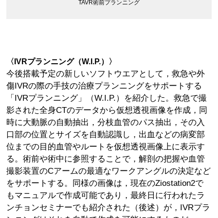
TAVR術前プランニング
〈IVRプランニング（W.I.P.）〉
今後搭載予定の新しいソフトウエアとして，救急や外
傷IVRの際の手技の治療プランニングをサポートする
「IVRプランニング」（W.I.P.）を紹介した。救急で撮
影された全身CTのデータから仮想透視画像を作成，同
時に大動脈の自動抽出，分枝血管のパス抽出，その入
口部の位置とサイズを自動認識し，出血などの病変部
位までの目的血管やルートを仮想透視画像上に表示す
る。術前や術中に参照することで，解剖の把握や血管
撮影装置のCアームの最適なワークアングルの決定など
をサポートする。同様の画像は，現在のZiostation2で
もマニュアルで作成可能であり，最終日に行われたラ
ンチョンセミナーでも紹介された（後述）が，IVRプラ