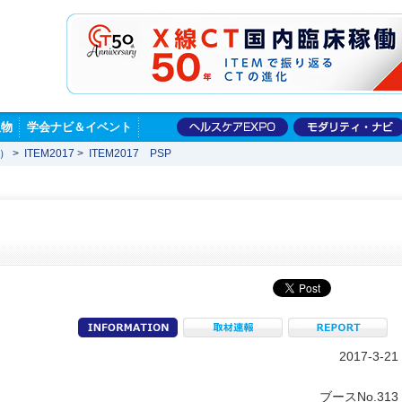
版物
学会ナビ＆イベント
展）
>
ITEM2017
>
ITEM2017 PSP
information
取材速報
R
2017-3-21
ブースNo.313