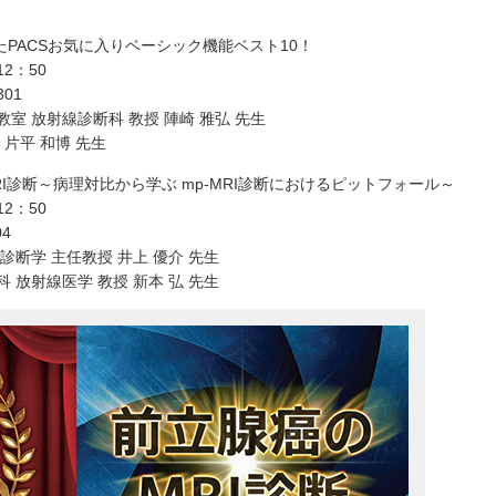
たPACSお気に入りベーシック機能ベスト10！
2：50
01
室 放射線診断科 教授 陣崎 雅弘 先生
片平 和博 先生
I診断～病理対比から学ぶ mp-MRI診断におけるピットフォール～
2：50
4
診断学 主任教授 井上 優介 先生
 放射線医学 教授 新本 弘 先生