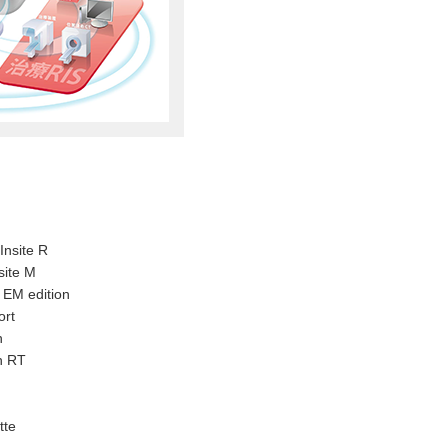
ite R
te M
 edition
rt
n
 RT
te