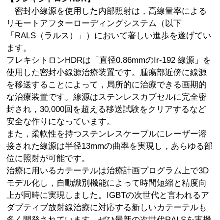
密封小線源を使用した内部照射は，高線量率による
リモートアフターローディングシステム（以下
「RALS（ラルス）」）において著しい進歩を遂げてい
ます。
フレキシトロンHDRは「直径0.86mmのIr-192 線源」を
使用した密封小線源治療装置です。腫瘍部近傍に線源
を移送することによって，局所的に治療できる画期的
な治療装置です。線源はステンレスカプセルに完全密
封され，30,000回を超える移送試験をクリアするなど
安全な作りになっています。
また，柔軟性を持つステンレスケーブルにレーザー溶
接された線源は半径13mmの曲率を実現し，あらゆる部
位に照射が可能です。
治療に用いるカテーテルは治療計画プログラム上で3D
モデル化し，自動識別機能によって時間短縮と精度向
上が同時に実現しました。IGBTの次世代と言われるア
ダプティブ放射線治療に対応する新しいカテーテルも
多く開発されています。ぜひ最新の次世代RALSを実機