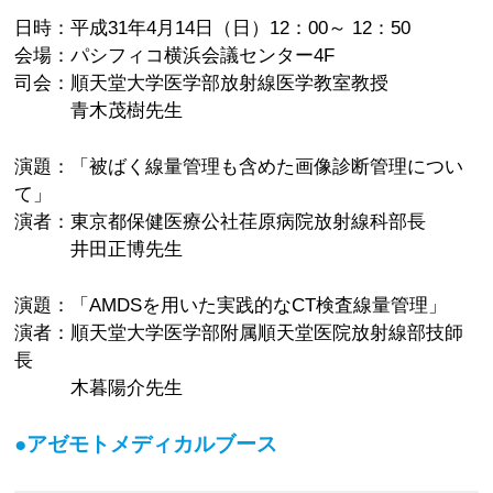
日時：平成31年4月14日（日）12：00～ 12：50
会場：パシフィコ横浜会議センター4F
司会：順天堂大学医学部放射線医学教室教授
青木茂樹先生
演題：「被ばく線量管理も含めた画像診断管理につい
て」
演者：東京都保健医療公社荏原病院放射線科部長
井田正博先生
演題：「AMDSを用いた実践的なCT検査線量管理」
演者：順天堂大学医学部附属順天堂医院放射線部技師
長
木暮陽介先生
●アゼモトメディカルブース