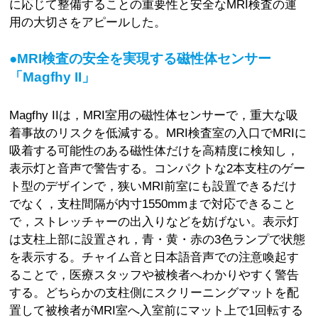
に応じて整備することの重要性と安全なMRI検査の運
用の大切さをアピールした。
●MRI検査の安全を実現する磁性体センサー
「Magfhy II」
Magfhy IIは，MRI室用の磁性体センサーで，重大な吸
着事故のリスクを低減する。MRI検査室の入口でMRIに
吸着する可能性のある磁性体だけを高精度に検知し，
表示灯と音声で警告する。コンパクトな2本支柱のゲー
ト型のデザインで，狭いMRI前室にも設置できるだけ
でなく，支柱間隔が内寸1550mmまで対応できること
で，ストレッチャーの出入りなどを妨げない。表示灯
は支柱上部に設置され，青・黄・赤の3色ランプで状態
を表示する。チャイム音と日本語音声での注意喚起す
ることで，医療スタッフや被検者へわかりやすく警告
する。どちらかの支柱側にスクリーニングマットを配
置して被検者がMRI室へ入室前にマット上で1回転する