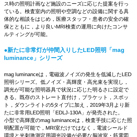
ス時の照明計画など施設のニーズに応じた提案を行っ
ている。検査室内の照明や空調などの設備に関する具
体的な相談をはじめ，医療スタッフ・患者の安全の確
保とともに，より良いMRI検査の運用に向けたコンサ
ルティングが可能。
●新たに非常灯が仲間入りしたLED照明「mag
luminance」シリーズ
mag luminanceは，電磁波ノイズの発生を低減したLED
照明シリーズ。低ノイズ・高輝度・高光束を実現し，
調光が可能な照明器具で状況に応じた明るさに設定で
きる。既存のストレート直付け，ブラケット，スポッ
ト，ダウンライトの5タイプに加え，2019年3月より新
たに非常用LED照明「EDLJ-130A」が発売された。
小型で高輝度のmag luminanceは，検査手技に応じた照
明配置が可能で，MRI室だけではなく，電波シールド
環境と光刺激測定用調光設備が必要な脳波室・筋電図