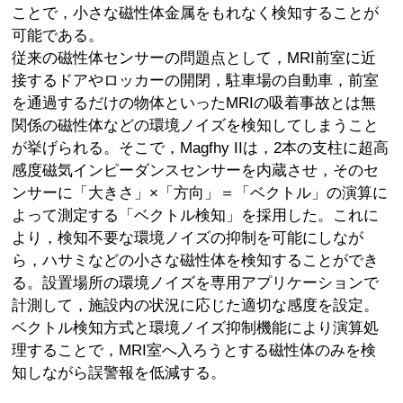
ことで，小さな磁性体金属をもれなく検知することが
可能である。
従来の磁性体センサーの問題点として，MRI前室に近
接するドアやロッカーの開閉，駐車場の自動車，前室
を通過するだけの物体といったMRIの吸着事故とは無
関係の磁性体などの環境ノイズを検知してしまうこと
が挙げられる。そこで，Magfhy IIは，2本の支柱に超高
感度磁気インピーダンスセンサーを内蔵させ，そのセ
ンサーに「大きさ」×「方向」＝「ベクトル」の演算に
よって測定する「ベクトル検知」を採用した。これに
より，検知不要な環境ノイズの抑制を可能にしなが
ら，ハサミなどの小さな磁性体を検知することができ
る。設置場所の環境ノイズを専用アプリケーションで
計測して，施設内の状況に応じた適切な感度を設定。
ベクトル検知方式と環境ノイズ抑制機能により演算処
理することで，MRI室へ入ろうとする磁性体のみを検
知しながら誤警報を低減する。