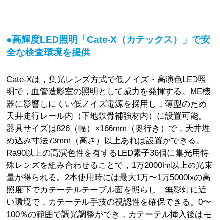
●高輝度LED照明「Cate-X（カテックス）」で安
全な検査環境を提供
Cate-Xは，集光レンズ方式で低ノイズ・高演色LED照
明で，血管造影室の照明として威力を発揮する。ME機
器に影響しにくい低ノイズ電源を採用し，薄型のため
天井走行レール内（下地鉄骨補強材内）に設置可能。
器具サイズは826（幅）×166mm（奥行き）で，天井埋
め込み寸法73mm（高さ）以上あれば設置ができる。
Ra90以上の高演色性を有するLED素子36個に集光用特
殊レンズを組み合わせることで，1万2000lm以上の光束
量が得られる。2本使用時には最大1万〜1万5000lxの高
照度下でカテーテルテーブル面を照らし，無影灯に近
い環境で，カテーテル手技の視認性を確保できる。0〜
100％の範囲で調光調整ができ，カテーテル挿入後はモ