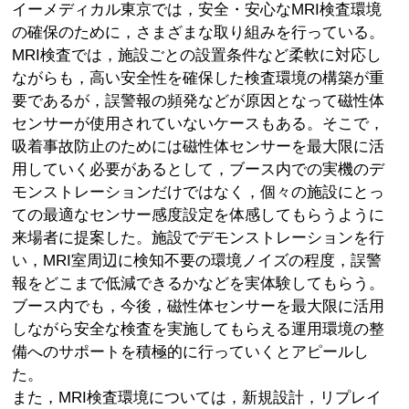
イーメディカル東京では，安全・安心なMRI検査環境
の確保のために，さまざまな取り組みを行っている。
MRI検査では，施設ごとの設置条件など柔軟に対応し
ながらも，高い安全性を確保した検査環境の構築が重
要であるが，誤警報の頻発などが原因となって磁性体
センサーが使用されていないケースもある。そこで，
吸着事故防止のためには磁性体センサーを最大限に活
用していく必要があるとして，ブース内での実機のデ
モンストレーションだけではなく，個々の施設にとっ
ての最適なセンサー感度設定を体感してもらうように
来場者に提案した。施設でデモンストレーションを行
い，MRI室周辺に検知不要の環境ノイズの程度，誤警
報をどこまで低減できるかなどを実体験してもらう。
ブース内でも，今後，磁性体センサーを最大限に活用
しながら安全な検査を実施してもらえる運用環境の整
備へのサポートを積極的に行っていくとアピールし
た。
また，MRI検査環境については，新規設計，リプレイ