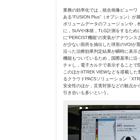
業務の効率化では，統合画像ビューワ「
ある“FUSION Plus”（オプション）
ボリュームデータのフュージョンや，検査
に，SUVや体積，TLG計測をするた
に“PERCIST機能”の実装がアナウン
が少ない箇所を抽出した球形のVOIが置かれ，PET 
沿った治療効果判定結果が瞬時に表示
機能もついているため，国際基準に沿
チャし，電子カルテで表示することで
このほかXTREK VIEWなどを搭
るクラウドPACSソリューション「XTRE
安全性のほか，災害対策などの観点から，ク
引き合いも多いという。