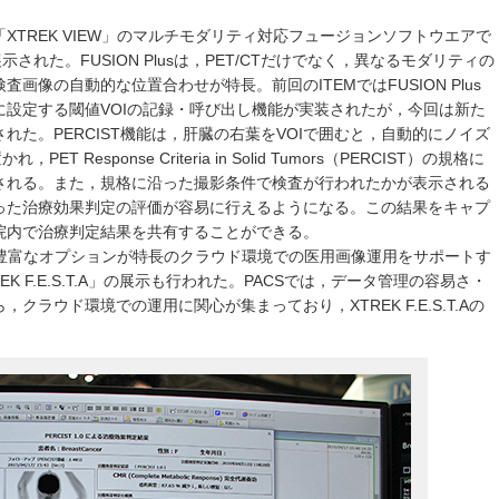
XTREK VIEW」のマルチモダリティ対応フュージョンソフトウエアで
が展示された。FUSION Plusは，PET/CTだけでなく，異なるモダリティの
画像の自動的な位置合わせが特長。前回のITEMではFUSION Plus
めに設定する閾値VOIの記録・呼び出し機能が実装されたが，今回は新た
スされた。PERCIST機能は，肝臓の右葉をVOIで囲むと，自動的にノイズ
Response Criteria in Solid Tumors（PERCIST）の規格に
される。また，規格に沿った撮影条件で検査が行われたかが表示される
った治療効果判定の評価が容易に行えるようになる。この結果をキャプ
院内で治療判定結果を共有することができる。
載した豊富なオプションが特長のクラウド環境での医用画像運用をサポートす
K F.E.S.T.A」の展示も行われた。PACSでは，データ管理の容易さ・
ラウド環境での運用に関心が集まっており，XTREK F.E.S.T.Aの