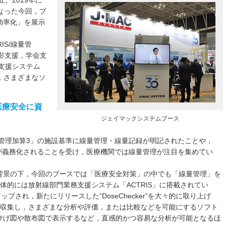
。2019年に
なった今回，ブ
効率化」を展示
（RIS/線量管
隔読影支援，学会支
出支援システム
て，さまざまなソ
医療安全に資
ジェイマックシステムブース
断管理加算3」の施設基準に線量管理・線量記録が明記されたことや，
録が義務化されることを受け，医療機関では線量管理が注目を集めてい
背景の下，今回のブースでは「医療安全対策」の中でも「線量管理」を
体的には放射線部門業務支援システム「ACTRIS」に搭載されてい
プされ，新たにリリースした“DoseChecker”を大々的に取り上げ
 RDSRを収集し，さまざまな分析や評価，または比較などを可能にするソフト
ひげ図や散布図で表示するなど，直感的かつ容易な分析が可能となるほ