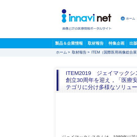
ホーム
製品＆企業情報
取材報告
特集企画
出
ホーム
>
取材報告
>
ITEM（国際医用画像総合
ITEM2019 ジェイマッ
創立30周年を迎え，「医療
テゴリに分け多様なソリュ