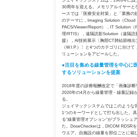
ジェイマックシステムは，1989年に設立
30周年を迎える。メモリアルイヤーと
ースでは「医療安全対策」と「業務の
のテーマに，Imaging Solution（Cloud
PACS/Viewer/Report），IT Solution
理/RTIS），遠隔読影Solution（遠
援），AI技術展示〔胸部CT肺結節検
（W.I.P.）〕と4つのカテゴリに分け
リューションをアピールした。
●注目を集める線量管理を中心に
するソリューションを提案
2018年度の診療報酬改定で「画像診
2020年の4月から線量管理・線量記
る。
ジェイマックシステムではこのような
1つのキーワードとして打ち出した。具
る“線量管理オプション”がブラッシュアッ
た。DoseCheckerは，DICOM
ウエア。自施設の線量を部位ごとに箱