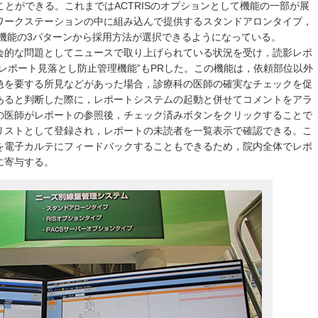
することができる。これまではACTRISのオプションとして機能の一部が展
ワークステーションの中に組み込んで提供するスタンドアロンタイプ，
ョン機能の3パターンから採用方法が選択できるようになっている。
会的な問題としてニュースで取り上げられている状況を受け，読影レポ
る“レポート見落とし防止管理機能”もPRした。この機能は，依頼部位以外
急を要する所見などがあった場合，診療科の医師の確実なチェックを促
あると判断した際に，レポートシステムの起動と併せてコメントをアラ
の医師がレポートの参照後，チェック済みボタンをクリックすることで
リストとして登録され，レポートの未読者を一覧表示で確認できる。こ
を電子カルテにフィードバックすることもできるため，院内全体でレポ
に寄与する。