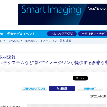
版物
学会ナビ＆イベント
展）
>
ITEM2021
>
ITEM2021 イメージワン 取材速報
ン 取材速報
カルテシステムなど“新生”イメージワンが提供する多彩な
INFORMATION
coverage
R
2021-4-18