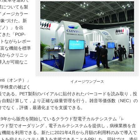
制の変革を進めて
業についても製
イメージカラー
印象づけた。新
レビノ）」を出
きた「POP-
ストながらレポー
豊富な機能を標準
院からクリニッ
導入が可能なこ
ti（オンチ）」
イメージワンブース
医学検査の被ばく
長である。PET製剤のバイアルに貼付されたバーコードを読み取り，投
を自動計算して，より正確な線量管理を行う。雑音等価係数（NEC）の
けでなく，評価，最適化までを支援できる。
19年から販売を開始しているクラウド型電子カルテシステム「i-
ラウド型でオーダリング，電子カルテシステムを提供し，病棟業務を含
機能を利用できる。新たに2021年4月から月額の利用料のみで導入で
ストを抑えたシステム導入を支援できることをPRした。同社では，遺伝