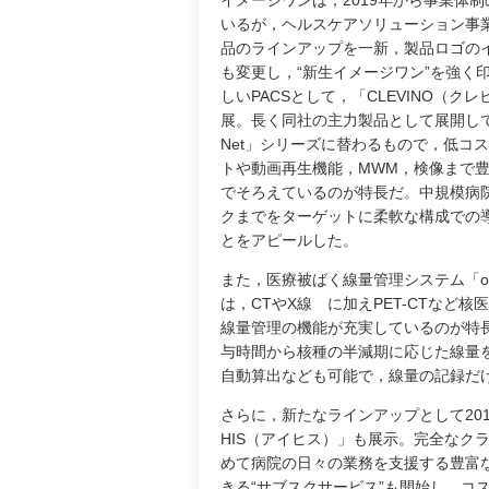
イメージワンは，2019年から事業体
いるが，ヘルスケアソリューション事
品のラインアップを一新，製品ロゴの
も変更し，“新生イメージワン”を強く
しいPACSとして，「CLEVINO（ク
展。長く同社の主力製品として展開して
Net」シリーズに替わるもので，低コ
トや動画再生機能，MWM，検像まで
でそろえているのが特長だ。中規模病
クまでをターゲットに柔軟な構成での
とをアピールした。
また，医療被ばく線量管理システム「on
は，CTやX線 に加えPET-CTなど核
線量管理の機能が充実しているのが特
与時間から核種の半減期に応じた線量
自動算出なども可能で，線量の記録だ
さらに，新たなラインアップとして20
HIS（アイヒス）」も展示。完全なク
めて病院の日々の業務を支援する豊富な
きる“サブスクサービス”も開始し，コ