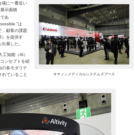
会場に一番近い
に展示面積
マであ
possible.”は
ンで，顧客の課題
果）を提供す
を出展した。
人工知能（AI）
”のコンセプトを紹
内の各モダリテ
が展開されていること
キヤノンメディカルシステムズブース