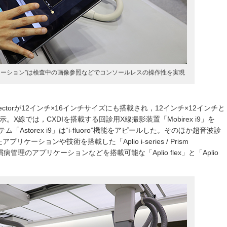
UXアプリケーション”は検査中の画像参照などでコンソールレスの操作性を実現
etectorが12インチ×16インチサイズにも搭載され，12インチ×12インチと
」を展示。X線では，CXDIを搭載する回診用X線撮影装置「Mobirex i9」を
「Astorex i9」は“i-fluoro”機能をアピールした。そのほか超音波診
ーションや技術を搭載した「Aplio i-series / Prism
病管理のアプリケーションなどを搭載可能な「Aplio flex」と「Aplio