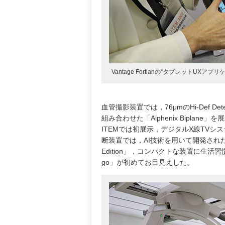
Vantage Fortianの“タブレット
血管撮影装置では，76μmのHi-Def D
組み合わせた「Alphenix Biplane
ITEMでは初展示，デジタルX線TVシステム
断装置では，AI技術を用いて開発されたアプリケ
Edition」，コンパクトな装置に生活習慣
go」が初めてお目見えした。