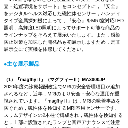
査・処置環境をサポート』をコンセプトに，『安全』
をデジタルヘルス対応した磁性体センサー，ハンディ
タイプ金属探知機によって，『安心』をMRI室対応LED
照明，高輝度LED照明によってサポート可能な商品の
ラインナップをそろえて展示いたします。また，感染
防止対策を加味した開発品も初展示しますため，是非
展示会にて実機を体感してください。
●主な展示製品
（1）『magfhyⅡ』（マグフィーⅡ）MA3000JP
2020年度の診療報酬改定でMRIの安全管理項目が追加
されるなど，近年，MRIのより安全・安心な運用が重
視されています。『magfhyⅡ』は，MRIの吸着事故を
防ぐため，磁性体を検知するMRI室用センサーです。
スリムデザインの2本柱で構成され，磁性体を検知する
と，上部に設置されたランプと音声アナウンスで注意