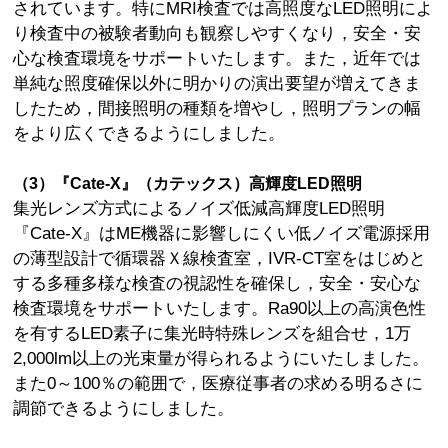
されています。特にMRI検査では高照度なLED照明によ
り検査中の被験者動向も観察しやすくなり，安全・安
心な検査環境をサポートいたします。また，近年では
単純な照度確保以外に明かりの演出要望が増えてきま
したため，間接照明の種類を増やし，照明プランの幅
をより広くできるようにしました。
（3）『Cate-X』（カテックス）高輝度LED照明
集光レンズ方式によるノイズ低減高輝度LED照明
『Cate-X』はME機器に影響しにくい低ノイズ電源採用
の薄型設計で循環器Ｘ線検査室，IVR-CT室をはじめと
する多種多様な検査の視認性を確保し，安全・安心な
検査環境をサポートいたします。Ra90以上の高演色性
を有するLED素子に集光時特殊レンズを組合せ，1万
2,000lm以上の光束量が得られるようにいたしました。
また0～100％の範囲で，医療従事者の求める明るさに
調節できるようにしました。