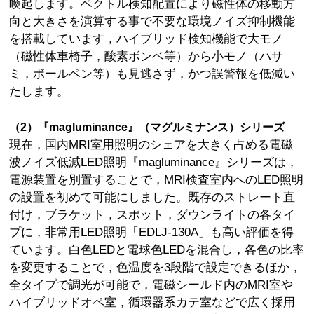
喚起します。ベクトル検知配置により磁性体の移動方
向と大きさを演算する事で不要な環境ノイズ抑制機能
を搭載しています，ハイブリッド検知機能で大モノ
（磁性体車椅子，酸素ボンベ等）から小モノ（ハサ
ミ，ボールペン等）も見逃さず，かつ誤警報を低減い
たします。
（2）『magluminance』（マグルミナンス）シリーズ
現在，国内MRI室用照明のシェアを大きく占める電磁
波ノイズ低減LED照明『magluminance』シリーズは，
電源装置を別置することで，MRI検査室内へのLED照明
の設置を初めて可能にしました。既存のストレート直
付け，ブラケット，スポット，ダウンライトの各タイ
プに，非常用LED照明「EDLJ-130A」も高い評価を得
ています。白色LEDと電球色LEDを混合し，各色の比率
を変更することで，色温度を3段階で設定できるほか，
全タイプで調光が可能で，電磁シールド内のMRI室や
ハイブリッドオペ室，循環器系カテ室などで広く採用