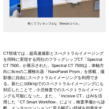
軽くてフレキシブルな「Breezeコイル」
CT領域では，超高速撮影とスぺクトラルイメージング
を同時に実現する同社のフラッグシップCT「Spectral
CT 7500」が展示された。Spectral CT 7500は，体軸方
向に8cmの二層検出器「NanoPanel Prism」を搭載，撮
影後に自由にスぺクトラルイメージングを利用でき
る。新たに100kVpでのスペクトラルイメージングにも
対応したことで，小児検査でのスペクトラルイメージ
ングも可能になった。また，「Incisive CT」はAIを活
用した「CT Smart Workflow」により，検査準備から診
断，インターベンションに至る幅広い領域を効率化す