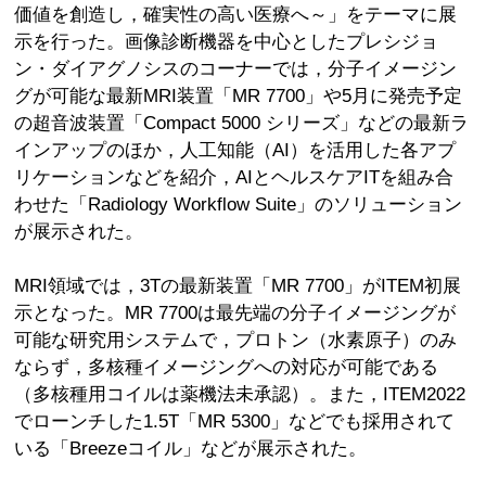
価値を創造し，確実性の高い医療へ～」をテーマに展
示を行った。画像診断機器を中心としたプレシジョ
ン・ダイアグノシスのコーナーでは，分子イメージン
グが可能な最新MRI装置「MR 7700」や5月に発売予定
の超音波装置「Compact 5000 シリーズ」などの最新ラ
インアップのほか，人工知能（AI）を活用した各アプ
リケーションなどを紹介，AIとヘルスケアITを組み合
わせた「Radiology Workflow Suite」のソリューション
が展示された。
MRI領域では，3Tの最新装置「MR 7700」がITEM初展
示となった。MR 7700は最先端の分子イメージングが
可能な研究用システムで，プロトン（水素原子）のみ
ならず，多核種イメージングへの対応が可能である
（多核種用コイルは薬機法未承認）。また，ITEM2022
でローンチした1.5T「MR 5300」などでも採用されて
いる「Breezeコイル」などが展示された。