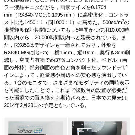
ラー液晶モニタながら，画素サイズを0.1704
mm（RX840-MGは0.1995 mm）に高密度化，コントラ
2
スト比も1450：1（同1000：1）に高めた。500cd/m
の
推奨輝度保証期間についても，5年間かつ使用10,000時
間以内から，20,000時間以内へと延長されている。ま
た，RX850はデザインも一新されており，外形を
RX840-MGに比べて，横15cm，縦10cm，奥行き3cm削
減し，空間占有率で約37％コンパクト化。ベゼル（画
面の外枠）部分側面の白色と角を削ったラウンドデザ
インによって，軽量感や周辺への安心感を演出してい
る。1台のモニタで，さまざまなモダリティの同時表示
を可能にしたことで，これまで複数台の設置が必要だ
った環境での置き換えも期待される。日本での発売は
2014年2月28日の予定となっている。