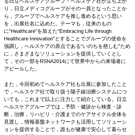
る日立ヘルスケアグループ・ヘルスケア社が立ち上が
り，日立メディコグループがその一員となったことか
ら，グループでヘルスケアを推し進めるという思い
を，出展社名に込めた。テーマも，従来のもの
に“Healthcare”を加えた“Embracing Life through
Healthcare Innovation”とすることでグループの使命を
強調し，ヘルスケアの原点である“いのちを慈しむ”ため
に，さまざまなソリューションを提供していくとし
て，その一部をRSNA2014にて世界中からの来場者に
アピールした。
また，今回初めてヘルスケア社も出展に参加したこと
で，ヘルスケア社で取り扱う陽子線治療システムにつ
いても，これまで以上に注力して紹介している。日立
ヘルスケアグループでは，予防・健診から検査・診
断，治療，リハビリ・介護までのケアサイクル全体を
見渡し，情報基盤ネットワークも活用してソリューシ
ョンを提供することで，誰もが健康で安心して暮らせ