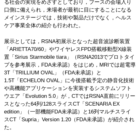
る社会の実現をめざすとしており，ブースの会場入り
口側に備えられ，来場者が最初に目にすることになる
メインステージでは，技術や製品だけでなく，ヘルス
ケア事業全体の紹介も行われた。
展示としては，RSNA初展示となった超音波診断装置
「ARIETTA70/60」やワイヤレスFPD搭載移動型X線装
置「Sirius Starmobile tiara」（RSNA2013でプロトタイ
プを参考展示，FDA未承認）をはじめ，MRIでは超電導
3T「TRILLIUM OVAL」（FDA未承認）と
1.5T「ECHELON OVAL」に今後搭載予定の静音化技術
や高機能アプリケーションを実装するシステムソフト
ウエア「Evolution 5.0」が，CTではRSNA直前にリリー
スとなった64列/128スライスCT「SCENARIA EX
edition」（一部機能FDA未承認）と16列マルチスライ
スCT「Supria」Version 1.20（FDA未承認）が紹介され
た。